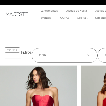
Lançamentos
Vestido de Festa
Vestido 
Eventos
ROUPAS
Cocktail
Sob En
VER MAIS
Filtros
COR