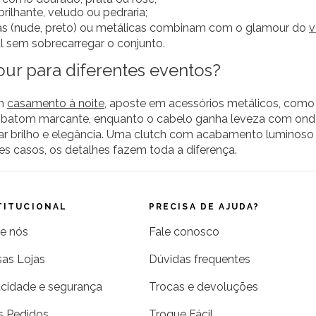
lhante, veludo ou pedraria;
ras (nude, preto) ou metálicas combinam com o glamour do
v
al sem sobrecarregar o conjunto.
ur para diferentes eventos?
um
casamento à noite
, aposte em acessórios metálicos, como 
batom marcante, enquanto o cabelo ganha leveza com ondas
ibrar brilho e elegância. Uma clutch com acabamento luminoso
s casos, os detalhes fazem toda a diferença.
TITUCIONAL
PRECISA DE AJUDA?
e nós
Fale conosco
as Lojas
Dúvidas frequentes
acidade e segurança
Trocas e devoluções
 Pedidos
Troque Fácil