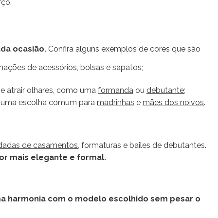
rço.
da ocasião.
Confira alguns exemplos de cores que são
nações de acessórios, bolsas e sapatos;
 e atrair olhares, como uma
formanda
ou
debutante
;
ndo uma escolha comum para
madrinhas
e
mães dos noivos
.
dadas de casamentos
, formaturas e bailes de debutantes.
or mais elegante e formal.
ma harmonia com o modelo escolhido sem pesar o