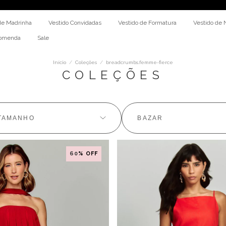
PA
de Madrinha
Vestido Convidadas
Vestido de Formatura
Vestido de 
comenda
Sale
Início
/
Coleções
/
breadcrumbs.femme-fierce
COLEÇÕES
TAMANHO
BAZAR
60
% OFF