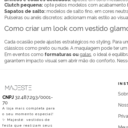
Clutch pequena:
opte pelos modelos com acabamento bri
Sapatos de salto:
modelos de salto fino, em cores neut
Pulseiras ou anéis discretos: adicionam mais estilo ao visu
Como criar um look com vestido glamo
Cada ocasião pede ajustes estratégicos no styling. Para 
clássicos como preto ou nude. A maquiagem pode ter um 
Em eventos como
formaturas ou
galas
, o ideal é equil
garantem impacto visual sem abrir mão do conforto. Nesse
INS
Sobr
CNPJ
32.487.293/0001-
70
Noss
A loja mais completa para
o seu momento especial!
Priv
✨ Majesté: vestidos de
festa que realizam seus
Meus