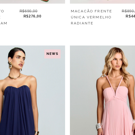
MACACÃO FRENTE
R$890
TO
R$690,00
R$44
R$276,00
ÚNICA VERMELHO
E
RADIANTE
EAM
NEWS