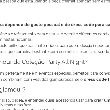
 a pessoa que está usando a peça chamar atenção sem esfo
ha depende do gosto pessoal e do dress code para ca
ncia e refinamento para o visual e permite diferentes combi
om
festas noturnas
;
pelo brilho que transmitem, ideal para quem deseja impactar
 usual que combina bastante com cerimônias especiais, se
mour da Coleção Party All Night?
xam perfeitamente em
eventos especiais
, perfeitos para
convi
ém combinam com vestidos glamourosos, se o
dress code f
 glamour?
 só, o ideal é entender quais acessórios usar para
criar u
versas ocasiões:
como dourado, prata ou rosé;