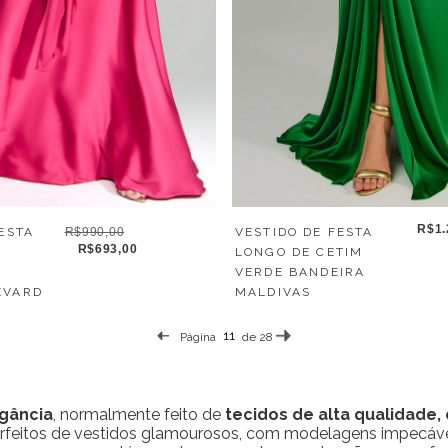
R$1.
VESTIDO DE FESTA
ESTA
R$990,00
R$693,00
LONGO DE CETIM
VERDE BANDEIRA
MALDIVAS
EVARD
Página
de 28
gância
, normalmente feito de
tecidos de alta qualidade
rfeitos de vestidos glamourosos, com modelagens impecávei