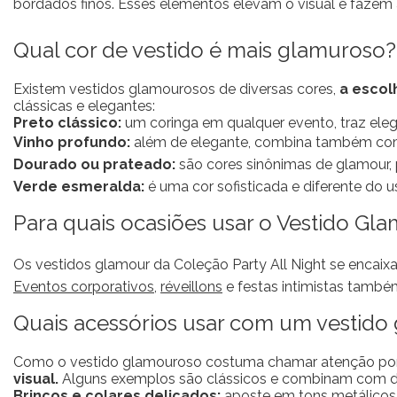
bordados finos. Esses elementos elevam o visual e fazem
Qual cor de vestido é mais glamuroso?
Existem vestidos glamourosos de diversas cores,
a escol
clássicas e elegantes:
Preto clássico:
um coringa em qualquer evento, traz elegâ
Vinho profundo:
além de elegante, combina também c
Dourado ou prateado:
são cores sinônimas de glamour, 
Verde esmeralda:
é uma cor sofisticada e diferente do
Para quais ocasiões usar o Vestido Gla
Os vestidos glamour da Coleção Party All Night se encai
Eventos corporativos
,
réveillons
e festas intimistas tamb
Quais acessórios usar com um vestido
Como o vestido glamouroso costuma chamar atenção por si
visual.
Alguns exemplos são clássicos e combinam com di
Brincos e colares delicados:
aposte em tons metálicos 