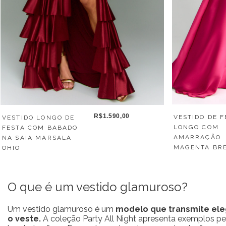
R$1.590,00
VESTIDO DE F
VESTIDO LONGO DE
LONGO COM
FESTA COM BABADO
AMARRAÇÃO
NA SAIA MARSALA
MAGENTA BR
OHIO
O que é um vestido glamuroso?
Um vestido glamuroso é um
modelo que transmite ele
o veste.
A coleção Party All Night apresenta exemplos pe