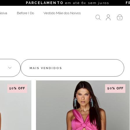
RCELAMENTO
em até 6x sem juros
FRETE GRÁTIS
p
Noiva
Before I Do
Vestido Mãe dos Noivos
0
50
% OFF
90
% OFF