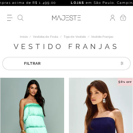
 acima de R$ 1.499,00
LOJAS
em São Paulo, Campinas, Rio de
0
Início
/
Vestidos de Festa
/
Tipo de Vestido
/
Vestido Franjas
VESTIDO FRANJAS
FILTRAR
50
% OFF