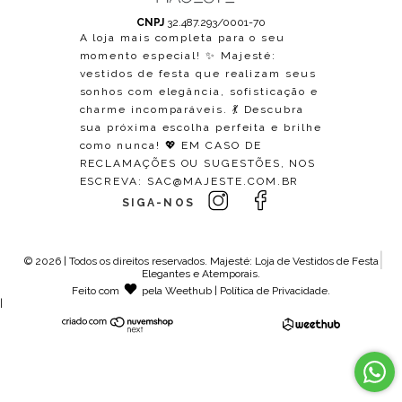
CNPJ
32.487.293/0001-70
A loja mais completa para o seu
momento especial! ✨ Majesté:
vestidos de festa que realizam seus
sonhos com elegância, sofisticação e
charme incomparáveis. 💃 Descubra
sua próxima escolha perfeita e brilhe
como nunca! 💖 EM CASO DE
RECLAMAÇÕES OU SUGESTÕES, NOS
ESCREVA:
SAC@MAJESTE.COM.BR
SIGA-NOS
© 2026 | Todos os direitos reservados.
Majesté: Loja de Vestidos de Festa
Elegantes e Atemporais
.
Feito com
pela
Weethub
|
Política de Privacidade
.
|