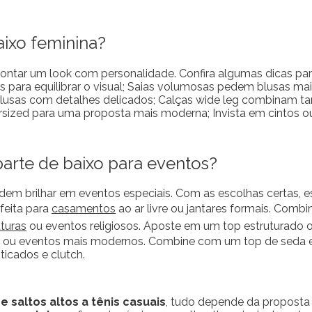
ixo feminina?
 montar um look com personalidade. Confira algumas dicas p
as para equilibrar o visual; Saias volumosas pedem blusas m
lusas com detalhes delicados; Calças wide leg combinam tan
d para uma proposta mais moderna; Invista em cintos ou faix
rte de baixo para eventos?
em brilhar em eventos especiais. Com as escolhas certas, e
feita para
casamentos
ao ar livre ou jantares formais. Co
turas
ou eventos religiosos. Aposte em um top estruturado 
s ou eventos mais modernos. Combine com um top de seda e
ticados e clutch.
 saltos altos a tênis casuais
, tudo depende da proposta