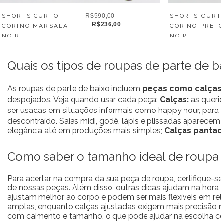
SHORTS CURTO
R$590,00
SHORTS CUR
R$236,00
CORINO MARSALA
CORINO PRET
NOIR
NOIR
Quais os tipos de roupas de parte de b
As roupas de parte de baixo incluem
peças como calças,
despojados. Veja quando usar cada peça:
Calças:
as queri
ser usadas em situações informais como happy hour, para 
descontraído. Saias midi, godê, lápis e plissadas aparece
elegância até em produções mais simples;
Calças panta
Como saber o tamanho ideal de roupa 
Para acertar na compra da sua peça de roupa, certifique-s
de nossas peças. Além disso, outras dicas ajudam na hora
ajustam melhor ao corpo e podem ser mais flexíveis em r
amplas, enquanto calças ajustadas exigem mais precisão
com caimento e tamanho, o que pode ajudar na escolha cer