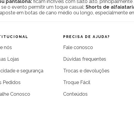
ou pantalona:
ficam incríveis com salto alto, principalmente 
, se o evento permitir um toque casual;
Shorts de alfaiatari
aposte em botas de cano médio ou longo, especialmente em 
TITUCIONAL
PRECISA DE AJUDA?
e nós
Fale conosco
as Lojas
Dúvidas frequentes
acidade e segurança
Trocas e devoluções
 Pedidos
Troque Fácil
alhe Conosco
Conteúdos
g