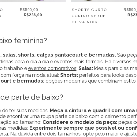
TO
R$590,00
SHORTS CURTO
R$590
R$236,00
R$23
O
CORINO VERDE
OLIVA NOIR
aixo feminina?
 saias, shorts, calças pantacourt e bermudas.
São peça
dinhas para o dia a dia e eventos mais formais. Há diversos 
o trabalho e
eventos corporativos
;
Saias:
ideais para dias ma
m com força na moda atual;
Shorts:
perfeitos para looks desp
court e bermudas:
opções modernas que combinam estilo e f
de parte de baixo?
e de ter suas medidas.
Meça a cintura e quadril com uma
 de encontrar uma roupa parte de baixo com o caimento perf
elação ao tamanho;
Considere o modelo da peça:
peças co
 nas medidas;
Experimente sempre que possível ou confi
ta. Na dúvida entre dois tamanhos, opte pelo maior e ajust