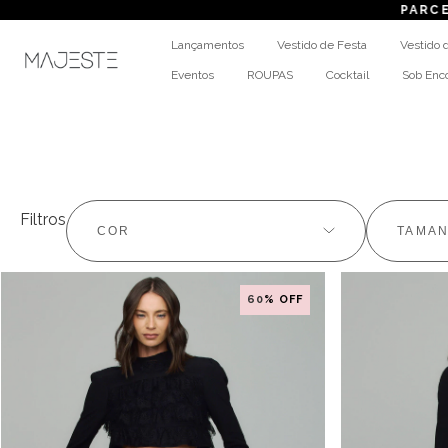
PARCELAM
Lançamentos
Vestido de Festa
Vestido 
Eventos
ROUPAS
Cocktail
Sob En
Filtros
COR
TAMA
60
% OFF