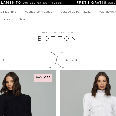
ENTO
em até 6x sem juros
FRETE GRÁTIS
para com
de Madrinha
Vestido Convidadas
Vestido de Formatura
Vestido de 
comenda
Sale
Início
/
Roupas
/
Botton
BOTTON
NHO
BAZAR
60
% OFF