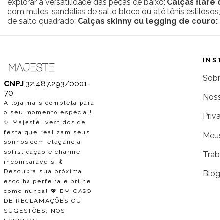
explorar a versatilidade das peças de baixo:
Calças flare 
com mules, sandálias de salto bloco ou até tênis estilosos
de salto quadrado;
Calças skinny ou legging de couro:
INS
Sobr
CNPJ
32.487.293/0001-
70
Noss
A loja mais completa para
o seu momento especial!
Priv
✨ Majesté: vestidos de
festa que realizam seus
Meus
sonhos com elegância,
sofisticação e charme
Trab
incomparáveis. 💃
Descubra sua próxima
Blo
escolha perfeita e brilhe
como nunca! 💖 EM CASO
DE RECLAMAÇÕES OU
SUGESTÕES, NOS