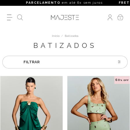
PARCELAMENTO
em até 6x sem juros
FRETE GRÁTI
0
Início
/
Batizados
BATIZADOS
FILTRAR
60
% OFF