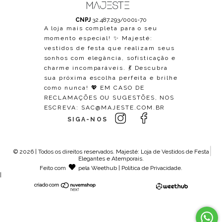
CNPJ
32.487.293/0001-70
A loja mais completa para o seu
momento especial! ✨ Majesté:
vestidos de festa que realizam seus
sonhos com elegância, sofisticação e
charme incomparáveis. 💃 Descubra
sua próxima escolha perfeita e brilhe
como nunca! 💖 EM CASO DE
RECLAMAÇÕES OU SUGESTÕES, NOS
ESCREVA:
SAC@MAJESTE.COM.BR
SIGA-NOS
© 2026 | Todos os direitos reservados.
Majesté: Loja de Vestidos de Festa
Elegantes e Atemporais
.
Feito com
pela
Weethub
|
Política de Privacidade
.
|