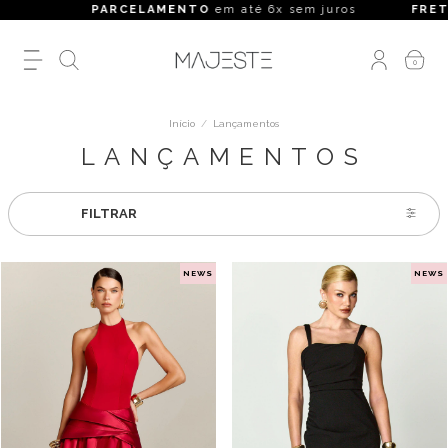
PARCELAMENTO
em até 6x sem juros
FRETE GRÁTI
0
Início
/
Lançamentos
LANÇAMENTOS
FILTRAR
NEWS
NEWS