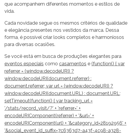
que acompanhem diferentes momentos e estilos de
vida.
Cada novidade segue os mesmos critérios de qualidade
e elegância presentes nos vestidos da marca. Dessa
forma, é possível criar looks completos e harmoniosos
para diversas ocasiões.
Se você está em busca de produções elegantes para
eventos especiais
como
casamentos
e
(function() { var
referrer = (window.decodeURI) ?
window.decodeURI(document.referrer) :
document.referrer; var url = (window.decodeURI) ?
window.decodeURI(document.URL) : document.URL;
setTimeout(function() { var tracking_url =
'/stats/record_visit/?' + 'referrer=' +
encodeURIComponent(referrer) + '&url=' +
encodeURIComponent(url) + '&category_id=28192956' +
'&social_event_id_suffix=7c6363d7-a43f-4c98-a328-