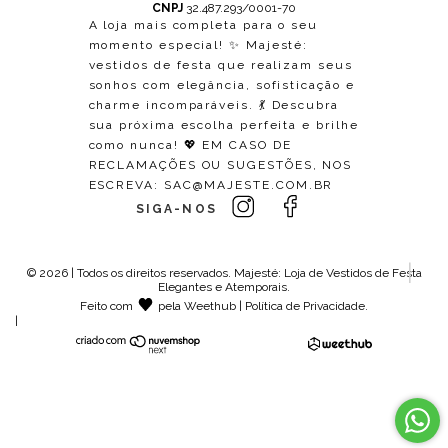
CNPJ
32.487.293/0001-70
A loja mais completa para o seu
momento especial! ✨ Majesté:
vestidos de festa que realizam seus
sonhos com elegância, sofisticação e
charme incomparáveis. 💃 Descubra
sua próxima escolha perfeita e brilhe
como nunca! 💖 EM CASO DE
RECLAMAÇÕES OU SUGESTÕES, NOS
ESCREVA:
SAC@MAJESTE.COM.BR
SIGA-NOS
© 2026 | Todos os direitos reservados.
Majesté: Loja de Vestidos de Festa
Elegantes e Atemporais
.
Feito com
pela
Weethub
|
Política de Privacidade
.
|