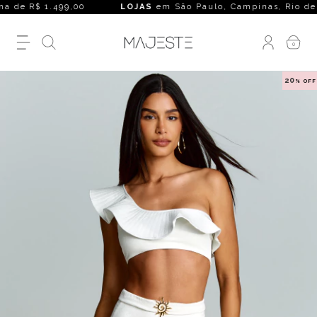
 de R$ 1.499,00
LOJAS
em São Paulo, Campinas, Rio de Janei
0
20
% OFF