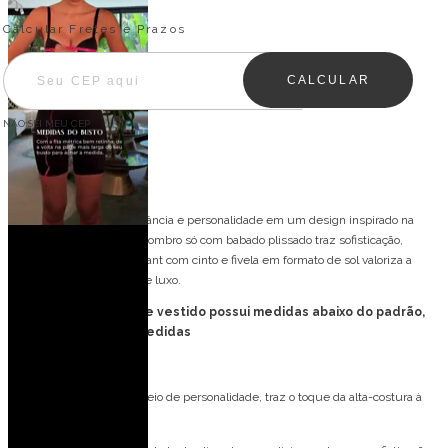
Entregas para o CEP:
ALTERAR CEP
Calcular Fretes e Prazos
CALCULAR
NÃO SEI MEU CEP
Descrição
O Biquíni Grazy une elegância e personalidade em um design inspirado na
alta-costura. O top de um ombro só com babado plissado traz sofisticação,
enquanto a calcinha hot pant com cinto e fivela em formato de sol valoriza a
silhueta com um toque de luxo.
FORMA PEQUENA: esse vestido possui medidas abaixo do padrão,
consulte tabela de medidas
Detalhes do modelo:
Biquíni: Elegante e cheio de personalidade, traz o toque da alta-costura à
moda praia.