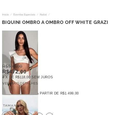
Início
/
Eventos Especiais
/
Natal
/
BIQUINI OMBRO A OMBRO OFF WHITE GRAZI
R$590,00
R$472,00
4
X DE
R$118,00
SEM JUROS
VER MAIS DETALHES
FRETE GRÁTIS
A PARTIR DE
R$1.499,00
TAMANHO: