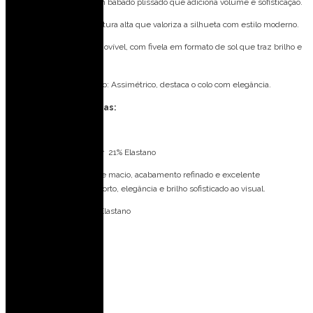
Top: Um ombro só com babado plissado que adiciona volume e sofisticação.
Calcinha Hot Pant: Cintura alta que valoriza a silhueta com estilo moderno.
Cinto com Fivela: Removível, com fivela em formato de sol que traz brilho e
charme.
Decote Ombro a Ombro: Assimétrico, destaca o colo com elegância.
Especificações Técnicas:
Tecido: Nobre Luxos
Composição: 79% Poliéster 21% Elastano
Nobre Luxos — com toque macio, acabamento refinado e excelente
sustentação, garante conforto, elegância e brilho sofisticado ao visual.
Forro: 88% Poliéster 12% Elastano
Bojo: Não
Medidas da modelo:
Veste: 36 (PP)
Altura: 1,77 m