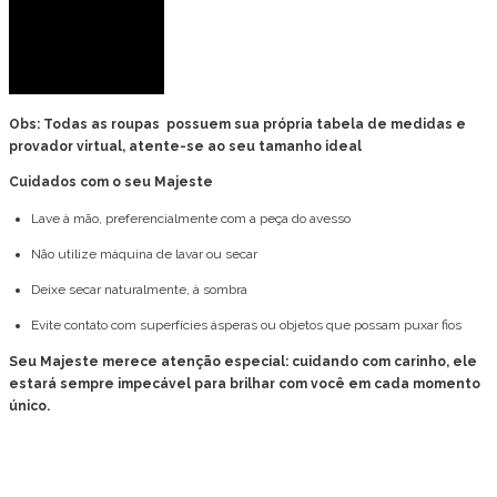
Busto: 82 cm
Cintura: 63 cm
Quadril: 90 cm
Obs: Todas as roupas possuem sua própria tabela de medidas e
provador virtual, atente-se ao seu tamanho ideal
Cuidados com o seu Majeste
Lave à mão, preferencialmente com a peça do avesso
Não utilize máquina de lavar ou secar
Deixe secar naturalmente, à sombra
Evite contato com superfícies ásperas ou objetos que possam puxar fios
Seu Majeste merece atenção especial: cuidando com carinho, ele
estará sempre impecável para brilhar com você em cada momento
único.