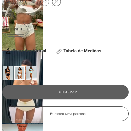
36
38
40
42
44
COR:
OFF WHITE
Provador Virtual
Tabela de Medidas
Veja outras opções
Fale com uma personal