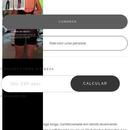
Fale com uma personal
Entregas para o CEP:
ALTERAR CEP
Calcular Fretes e Prazos
CALCULAR
NÃO SEI MEU CEP
Descrição
Blusa de gola alta com manga longa, confeccionada em tecido levemente