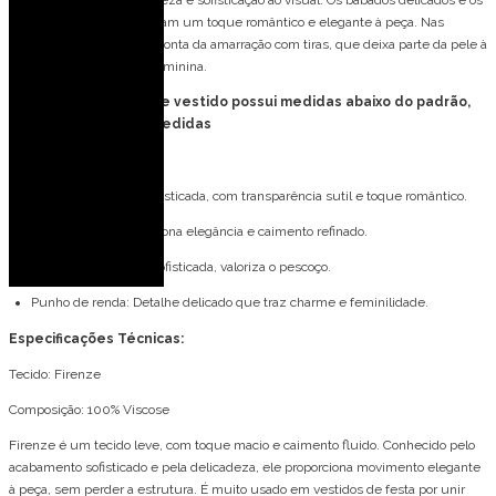
transparente que traz leveza e sofisticação ao visual. Os babados delicados e os
punhos em renda adicionam um toque romântico e elegante à peça. Nas
costas, o charme fica por conta da amarração com tiras, que deixa parte da pele à
mostra de forma sutil e feminina.
FORMA PEQUENA: esse vestido possui medidas abaixo do padrão,
consulte tabela de medidas
Detalhes do modelo:
Blusa: Peça leve e sofisticada, com transparência sutil e toque romântico.
Manga longa: Proporciona elegância e caimento refinado.
Gola alta: Clássica e sofisticada, valoriza o pescoço.
Punho de renda: Detalhe delicado que traz charme e feminilidade.
Especificações Técnicas:
Tecido: Firenze
Composição: 100% Viscose
Firenze é um tecido leve, com toque macio e caimento fluido. Conhecido pelo
acabamento sofisticado e pela delicadeza, ele proporciona movimento elegante
à peça, sem perder a estrutura. É muito usado em vestidos de festa por unir