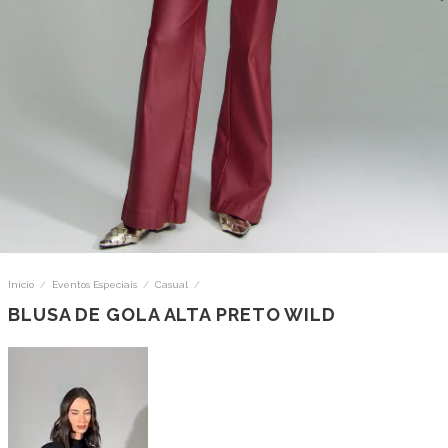
Início
/
Eventos Especiais
/
Casual
/
BLUSA DE GOLA ALTA PRETO WILD