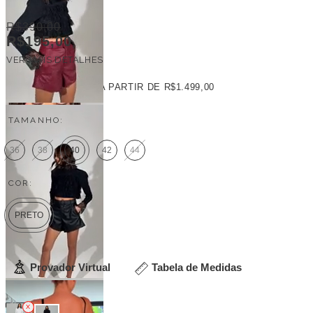
R$390,00
R$195,00
VER MAIS DETALHES
FRETE GRÁTIS
A PARTIR DE
R$1.499,00
TAMANHO:
36
38
40
42
44
COR:
PRETO
Provador Virtual
Tabela de Medidas
Veja outras opções