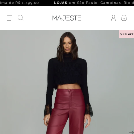
a de R$ 1.499,00
LOJAS
em São Paulo, Campinas, Rio de Jane
0
50
% OFF