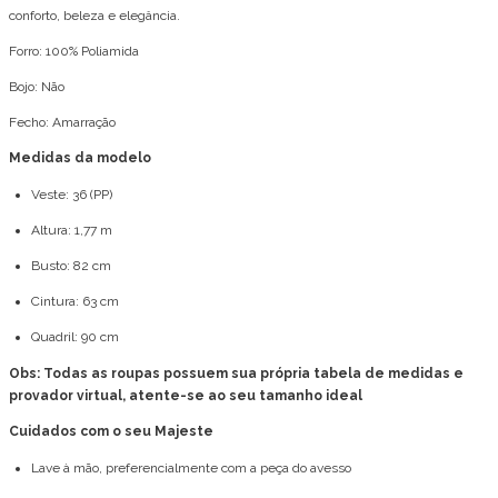
conforto, beleza e elegância.
Forro: 100% Poliamida
Bojo: Não
Fecho: Amarração
Medidas da modelo
Veste: 36 (PP)
Altura: 1,77 m
Busto: 82 cm
Cintura: 63 cm
Quadril: 90 cm
Obs: Todas as roupas possuem sua própria tabela de medidas e
provador virtual, atente-se ao seu tamanho ideal
Cuidados com o seu Majeste
Lave à mão, preferencialmente com a peça do avesso