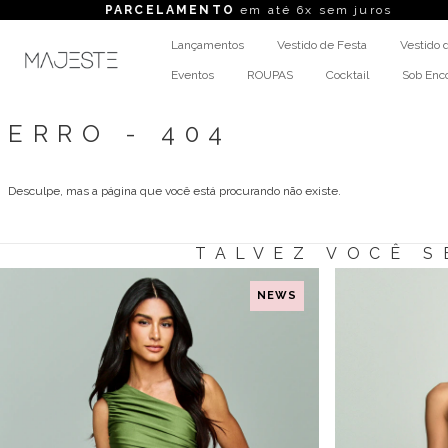
PARCELAMENTO
em até 6x sem juros
FRET
Lançamentos
Vestido de Festa
Vestido 
Eventos
ROUPAS
Cocktail
Sob En
ERRO - 404
Desculpe, mas a página que você está procurando não existe.
TALVEZ VOCÊ S
NEWS