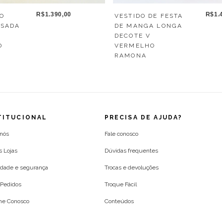
R$1.390,00
R$1.
GO
VESTIDO DE FESTA
SSADA
DE MANGA LONGA
DECOTE V
D
VERMELHO
RAMONA
TITUCIONAL
PRECISA DE AJUDA?
 nós
Fale conosco
s Lojas
Dúvidas frequentes
idade e segurança
Trocas e devoluções
Pedidos
Troque Fácil
lhe Conosco
Conteúdos