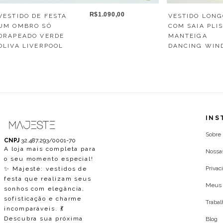
R$1.090,00
VESTIDO LON
VESTIDO DE FESTA
COM SAIA PLI
UM OMBRO SÓ
MANTEIGA
DRAPEADO VERDE
DANCING WIN
OLIVA LIVERPOOL
INS
Sobre
CNPJ
32.487.293/0001-70
A loja mais completa para
Nossa
o seu momento especial!
Privac
✨ Majesté: vestidos de
festa que realizam seus
Meus 
sonhos com elegância,
sofisticação e charme
Traba
incomparáveis. 💃
Descubra sua próxima
Blog