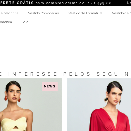
E GRÁTIS
para compras acima de R$ 1.499,00
LOJAS
de Madrinha
Vestido Convidadas
Vestido de Formatura
Vestido de 
comenda
Sale
E INTERESSE PELOS SEGUI
NEWS