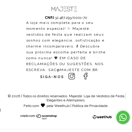
CNPJ
32.487.293/0001-70
A loja mais completa para o seu
momento especial! ✨ Majesté:
vestidos de festa que realizam seus
sonhos com elegância, sofisticação e
charme incomparáveis. 💃 Descubra
sua próxima escolha perfeita e brilhe
como nunca! 💖 EM CASO DE
RECLAMAÇÕES OU SUGESTÕES, NOS
ESCREVA:
SAC@MAJESTE.COM.BR
SIGA-NOS
© 2026 | Todos os direitos reservados.
Majesté: Loja de Vestidos de Festa
Elegantes e Atemporais
.
Feito com
pela
Weethub
|
Política de Privacidade
.
|