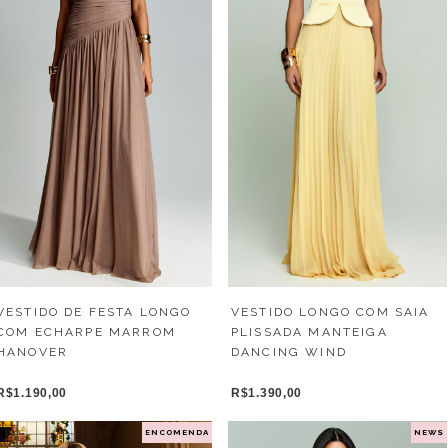
VESTIDO LONGO COM SAIA
VESTIDO DE FESTA LONGO
PLISSADA MANTEIGA
COM ECHARPE MARROM
DANCING WIND
HANOVER
R$1.390,00
R$1.190,00
ENCOMENDA
NEWS