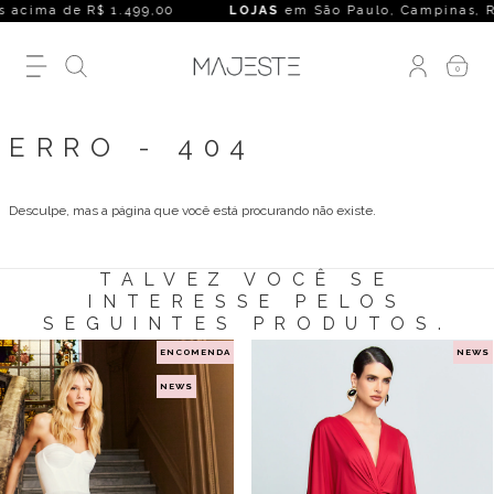
 acima de R$ 1.499,00
LOJAS
em São Paulo, Campinas, Rio de
0
ERRO - 404
Desculpe, mas a página que você está procurando não existe.
TALVEZ VOCÊ SE
INTERESSE PELOS
SEGUINTES PRODUTOS.
ENCOMENDA
NEWS
NEWS