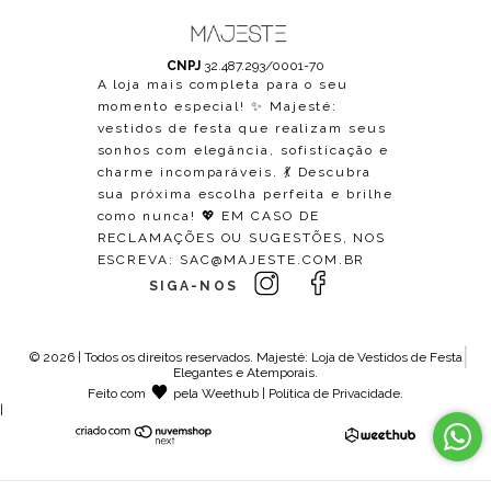
CNPJ
32.487.293/0001-70
A loja mais completa para o seu
momento especial! ✨ Majesté:
vestidos de festa que realizam seus
sonhos com elegância, sofisticação e
charme incomparáveis. 💃 Descubra
sua próxima escolha perfeita e brilhe
como nunca! 💖 EM CASO DE
RECLAMAÇÕES OU SUGESTÕES, NOS
ESCREVA:
SAC@MAJESTE.COM.BR
SIGA-NOS
© 2026 | Todos os direitos reservados.
Majesté: Loja de Vestidos de Festa
Elegantes e Atemporais
.
Feito com
pela
Weethub
|
Política de Privacidade
.
|