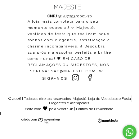
CNPJ
32.487.293/0001-70
A loja mais completa para o seu
momento especial! ✨ Majesté:
vestidos de festa que realizam seus
sonhos com elegância, sofisticação e
charme incomparáveis. 💃 Descubra
sua próxima escolha perfeita e brilhe
como nunca! 💖 EM CASO DE
RECLAMAÇÕES OU SUGESTÕES, NOS
ESCREVA:
SAC@MAJESTE.COM.BR
SIGA-NOS
© 2026 | Todos os direitos reservados.
Majesté: Loja de Vestidos de Festa
Elegantes e Atemporais
.
Feito com
pela
Weethub
|
Política de Privacidade
.
|