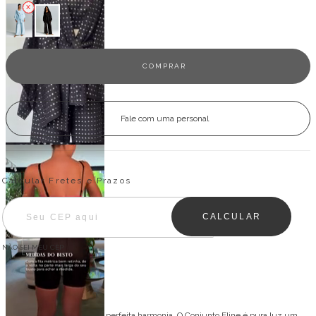
Fale com uma personal
Entregas para o CEP:
ALTERAR CEP
Calcular Fretes e Prazos
CALCULAR
NÃO SEI MEU CEP
Descrição
Sofisticação e conforto em perfeita harmonia. O Conjunto Eline é pura luz um