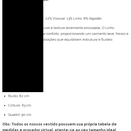
Tecido: Linho Montalbano
Composição: 57% Poliéster 22% Viscose 13% Linho 8% Algodão
Tecido nobre de toque natural e textura levemente encorpada. O
Linho
Montalban une elegância e conforto, proporcionando um caimento leve, fresco e
sofisticado ideal para composições que equilibram estrutura e fluidez.
Bojo: Não
Fecho: Zíper invisível
Medidas da modelo:
Veste: 36 (PP)
Altura: 1,77 m
Busto: 82 cm
Cintura: 63 cm
Quadril: 90 cm
Obs: Todos os nossos vestido possuem sua própria tabela de
medidas e provador virtual, atente-se ao seu tamanho ideal