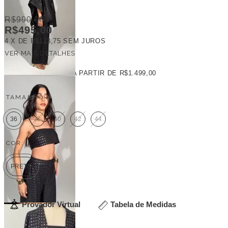
R$990,00
R$495,00
4
X DE
R$123,75
SEM JUROS
VER MAIS DETALHES
FRETE GRÁTIS
A PARTIR DE
R$1.499,00
TAMANHO:
36
38
40
42
44
COR:
PRETO
Provador Virtual
Tabela de Medidas
Veja outras opções