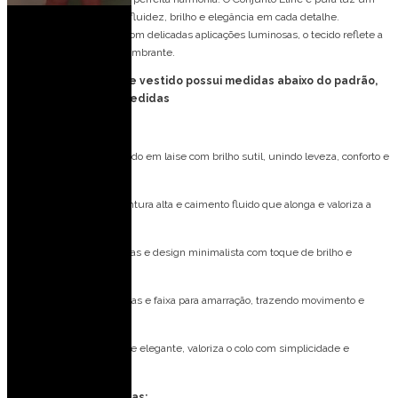
look de impacto que une fluidez, brilho e elegância em cada detalhe.
Confeccionado em
laise
com delicadas aplicações luminosas, o tecido reflete a
luz de forma sutil e deslumbrante.
FORMA PEQUENA: esse vestido possui medidas abaixo do padrão,
consulte tabela de medidas
Detalhes do modelo:
Conjunto: Trio sofisticado em laise com brilho sutil, unindo leveza, conforto e
elegância.
Calça: Pantalona de cintura alta e caimento fluido que alonga e valoriza a
silhueta.
Top Cropped: Alças finas e design minimalista com toque de brilho e
modernidade.
Kimono: Mangas amplas e faixa para amarração, trazendo movimento e
charme ao look.
Decote Reto: Clássico e elegante, valoriza o colo com simplicidade e
equilíbrio.
Especificações Técnicas: