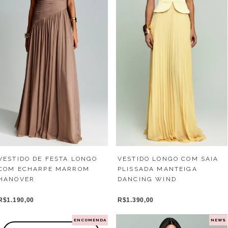
VESTIDO LONGO COM SAIA
VESTIDO DE FESTA LONGO
PLISSADA MANTEIGA
COM ECHARPE MARROM
DANCING WIND
HANOVER
R$1.390,00
R$1.190,00
ENCOMENDA
NEWS