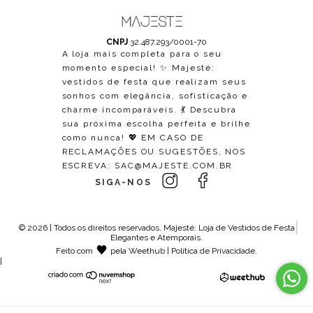
CNPJ
32.487.293/0001-70
A loja mais completa para o seu
momento especial! ✨ Majesté:
vestidos de festa que realizam seus
sonhos com elegância, sofisticação e
charme incomparáveis. 💃 Descubra
sua próxima escolha perfeita e brilhe
como nunca! 💖 EM CASO DE
RECLAMAÇÕES OU SUGESTÕES, NOS
ESCREVA:
SAC@MAJESTE.COM.BR
SIGA-NOS
© 2026 | Todos os direitos reservados.
Majesté: Loja de Vestidos de Festa
Elegantes e Atemporais
.
Feito com
pela
Weethub
|
Política de Privacidade
.
|