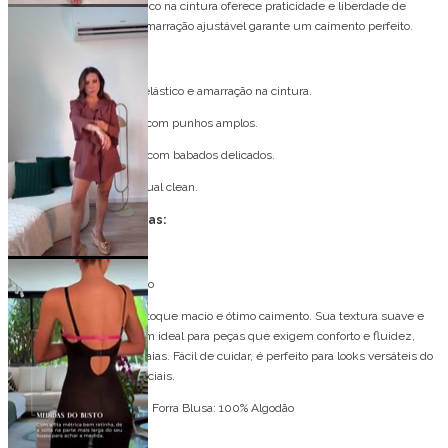
O short soltinho com elástico na cintura oferece praticidade e liberdade de
movimento, enquanto a amarração ajustável garante um caimento perfeito.
Detalhes do modelo:
Shorts: Soltinho, com elástico e amarração na cintura.
Camisa: Manga longa com punhos amplos.
Babado: Decote em V com babados delicados.
Bolso: Sem bolsos, visual clean.
Especificações Técnicas:
Tecido: Mali
Composição: 100% Algodão
O tecido Mali é leve, com toque macio e ótimo caimento. Sua textura suave e
acabamento fosco o tornam ideal para peças que exigem conforto e fluidez,
como vestidos, blusas e saias. Fácil de cuidar, é perfeito para looks versáteis do
dia a dia ou ocasiões especiais.
Forro Saia: 100% Viscose Forra Blusa: 100% Algodão
Bojo: Não