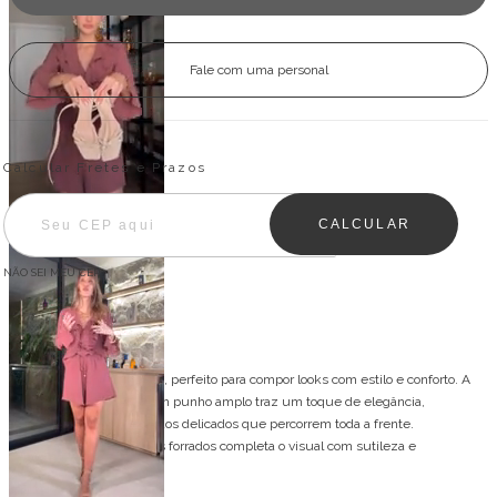
Fale com uma personal
Entregas para o CEP:
ALTERAR CEP
Calcular Fretes e Prazos
CALCULAR
NÃO SEI MEU CEP
Descrição
Conjunto leve e charmoso, perfeito para compor looks com estilo e conforto. A
blusa de manga longa com punho amplo traz um toque de elegância,
com decote em V e babados delicados que percorrem toda a frente.
O fechamento com botões forrados completa o visual com sutileza e
sofisticação.