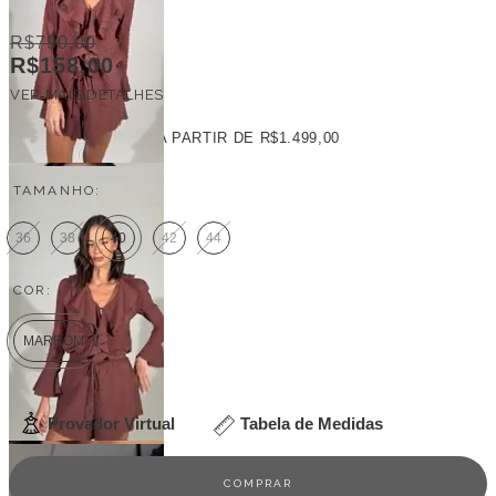
R$790,00
R$158,00
VER MAIS DETALHES
FRETE GRÁTIS
A PARTIR DE
R$1.499,00
TAMANHO:
36
38
40
42
44
COR:
MARROM
Provador Virtual
Tabela de Medidas