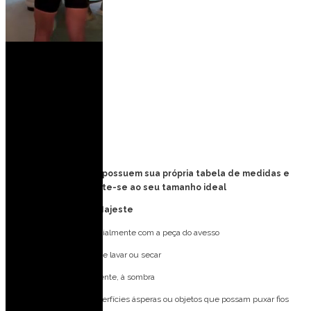
Fecho: Zíper invisível
Medidas da modelo:
Veste: 36 (PP)
Altura: 1,77 m
Busto: 82 cm
Cintura: 63 cm
Quadril: 90 cm
Obs: Todas as roupas possuem sua própria tabela de medidas e
provador virtual, atente-se ao seu tamanho ideal
Cuidados com o seu Majeste
Lave à mão, preferencialmente com a peça do avesso
Não utilize máquina de lavar ou secar
Deixe secar naturalmente, à sombra
Evite contato com superfícies ásperas ou objetos que possam puxar fios