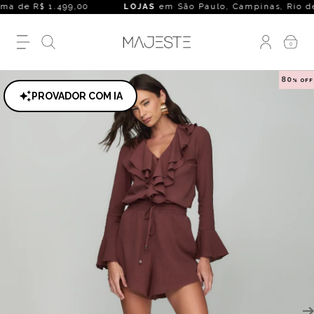
a de R$ 1.499,00
LOJAS
em São Paulo, Campinas, Rio de Jane
0
80
% OFF
PROVADOR COM IA