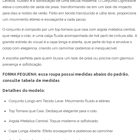
Leveza, fluidez e a sofisticação de uma deusa moderna. O Conjunto Lightwave
eleva o conceito de saída de praia, transformando-se em um look de impacto
para dias e noites de verão. Feito em tecido translúcido e ultra leve, proporciona
um movimento etéreo e esvoaçante a cada passo.
O conjunto é composto por um top tomara que caia com argola metálica central,
que realça o colo, e uma calça fluida acompanhada de hot pant de cintura alta. A
grande estrela do visual é a capa longa e aberta, que parte do top e envolve o
corpo com elegância, criando um caminhar poderoso e inesquecível.
A escolha perfeita para quem busca um look de praia ou piscina com glamour,
presença e sofisticação.
FORMA PEQUENA:
essa roupa
possui medidas abaixo do padrão,
consulte tabela de medidas
Detalhes do modelo:
Conjunto Longo em Tecido Leve: Movimento fluido e etéreo.
Top Tomara que Caia: Destaque elegante para o colo.
Argola Metálica Central: Toque moderno e sofisticado.
Capa Longa Aberta: Efeito esvoaçante e poderoso ao caminhar.