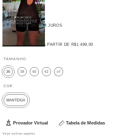
R$890,00
R$445,00
4
X DE
R$111,25
SEM JUROS
VER MAIS DETALHES
FRETE GRÁTIS
A PARTIR DE
R$1.499,00
TAMANHO:
36
38
40
42
44
COR:
MANTEIGA
Provador Virtual
Tabela de Medidas
Veja outras opções