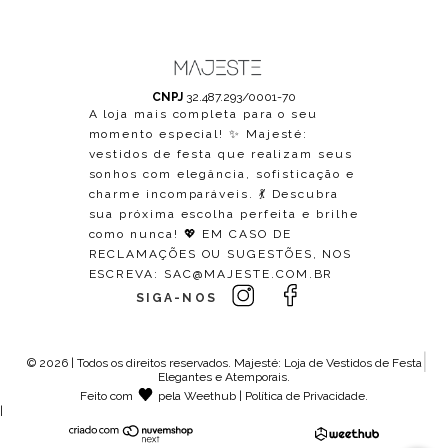
CNPJ
32.487.293/0001-70
A loja mais completa para o seu
momento especial! ✨ Majesté:
vestidos de festa que realizam seus
sonhos com elegância, sofisticação e
charme incomparáveis. 💃 Descubra
sua próxima escolha perfeita e brilhe
como nunca! 💖 EM CASO DE
RECLAMAÇÕES OU SUGESTÕES, NOS
ESCREVA:
SAC@MAJESTE.COM.BR
SIGA-NOS
© 2026 | Todos os direitos reservados.
Majesté: Loja de Vestidos de Festa
Elegantes e Atemporais
.
Feito com
pela
Weethub
|
Política de Privacidade
.
|