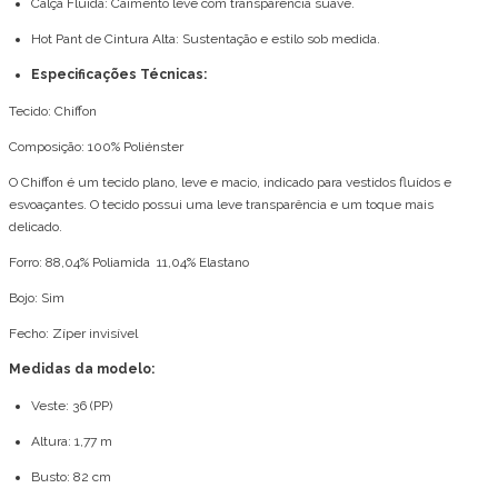
Calça Fluida: Caimento leve com transparência suave.
Hot Pant de Cintura Alta: Sustentação e estilo sob medida.
Especificações Técnicas:
Tecido: Chiffon
Composição: 100% Poliénster
O Chiffon é um tecido plano, leve e macio, indicado para vestidos fluídos e
esvoaçantes. O tecido possui uma leve transparência e um toque mais
delicado.
Forro: 88,04% Poliamida 11,04% Elastano
Bojo: Sim
Fecho: Zíper invisível
Medidas da modelo:
Veste: 36 (PP)
Altura: 1,77 m
Busto: 82 cm