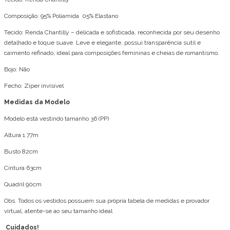
Composição: 95% Poliamida 05% Elastano
Tecido: Renda Chantilly – delicada e sofisticada, reconhecida por seu desenho
detalhado e toque suave. Leve e elegante, possui transparência sutil e
caimento refinado, ideal para composições femininas e cheias de romantismo.
Bojo: Não
Fecho: Zíper invisível
Medidas da Modelo
Modelo está vestindo tamanho 36 (PP)
Altura 1.77m
Busto 82cm
Cintura 63cm
Quadril 90cm
Obs. Todos os vestidos possuem sua própria tabela de medidas e provador
virtual, atente-se ao seu tamanho ideal
Cuidados!