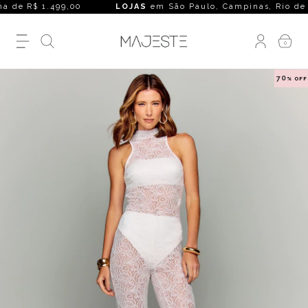
 de R$ 1.499,00
LOJAS
em São Paulo, Campinas, Rio de Janei
0
70
% OFF