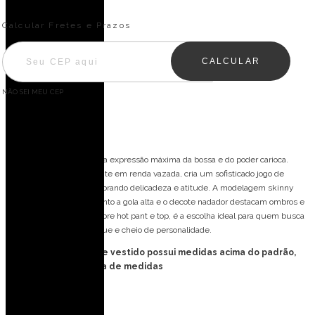
Entregas para o CEP:
ALTERAR CEP
Calcular Fretes e Prazos
CALCULAR
NÃO SEI MEU CEP
Descrição
O Macacão Copacabana é a expressão máxima da bossa e do poder carioca.
Confeccionado inteiramente em renda vazada, cria um sofisticado jogo de
mostra-e-esconde, equilibrando delicadeza e atitude. A modelagem skinny
valoriza a silhueta, enquanto a gola alta e o decote nadador destacam ombros e
colo. Perfeito para usar sobre hot pant e top, é a escolha ideal para quem busca
um look impactante, chique e cheio de personalidade.
FORMA PEQUENA: esse vestido possui medidas acima do padrão,
favor consultar tabela de medidas
Detalhes do modelo:
Vestido longo