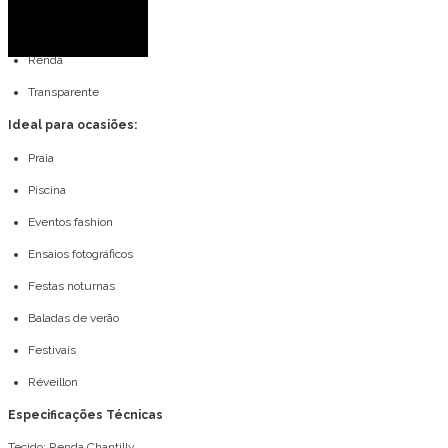
Alça fina
Renda
Transparente
Ideal para ocasiões:
Praia
Piscina
Eventos fashion
Ensaios fotográficos
Festas noturnas
Baladas de verão
Festivais
Réveillon
Especificações Técnicas
Tecido: Renda Chantilly