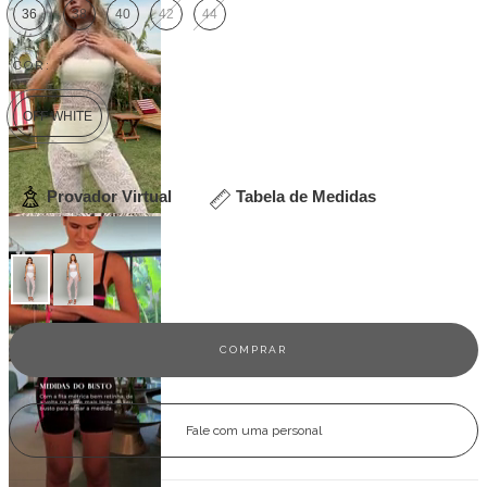
36
38
40
42
44
COR:
OFF WHITE
Provador Virtual
Tabela de Medidas
Veja outras opções
Fale com uma personal