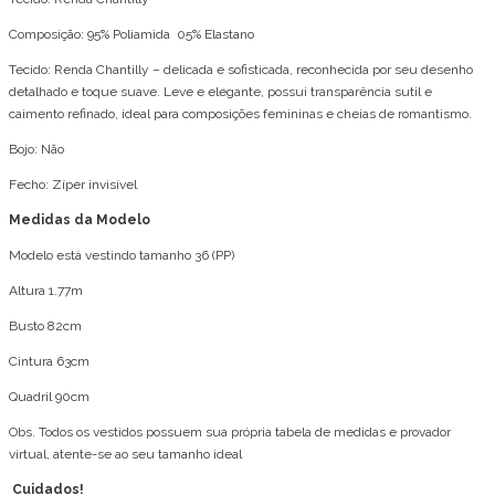
Composição: 95% Poliamida 05% Elastano
Tecido: Renda Chantilly – delicada e sofisticada, reconhecida por seu desenho
detalhado e toque suave. Leve e elegante, possui transparência sutil e
caimento refinado, ideal para composições femininas e cheias de romantismo.
Bojo: Não
Fecho: Zíper invisível
Medidas da Modelo
Modelo está vestindo tamanho 36 (PP)
Altura 1.77m
Busto 82cm
Cintura 63cm
Quadril 90cm
Obs. Todos os vestidos possuem sua própria tabela de medidas e provador
virtual, atente-se ao seu tamanho ideal
Cuidados!