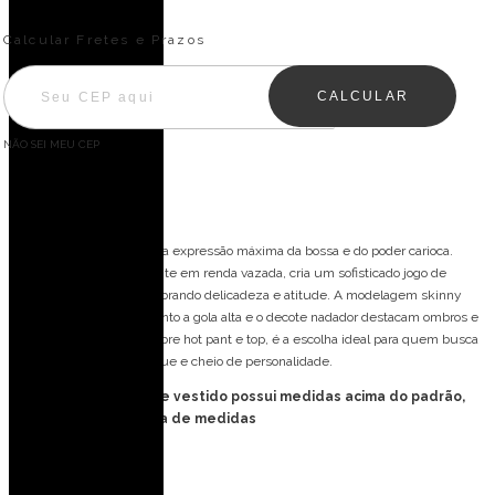
Entregas para o CEP:
ALTERAR CEP
Calcular Fretes e Prazos
CALCULAR
NÃO SEI MEU CEP
Descrição
O Macacão Copacabana é a expressão máxima da bossa e do poder carioca.
Confeccionado inteiramente em renda vazada, cria um sofisticado jogo de
mostra-e-esconde, equilibrando delicadeza e atitude. A modelagem skinny
valoriza a silhueta, enquanto a gola alta e o decote nadador destacam ombros e
colo. Perfeito para usar sobre hot pant e top, é a escolha ideal para quem busca
um look impactante, chique e cheio de personalidade.
FORMA PEQUENA: esse vestido possui medidas acima do padrão,
favor consultar tabela de medidas
Detalhes do modelo:
Vestido longo