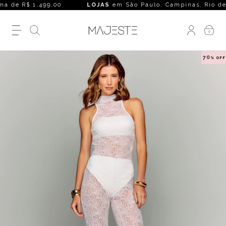
a de R$ 1.499,00
LOJAS
em São Paulo, Campinas, Rio de Janei
0
70
% OFF