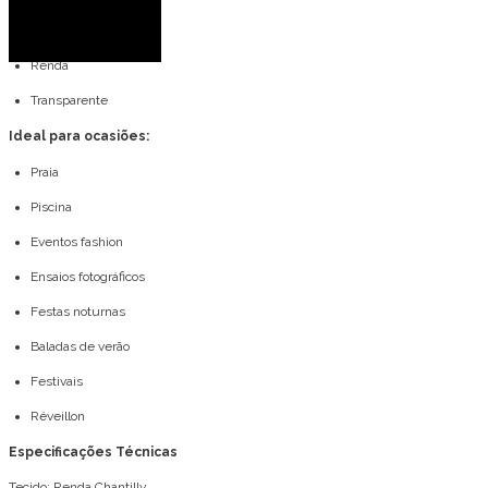
Alça fina
Renda
Transparente
Ideal para ocasiões:
Praia
Piscina
Eventos fashion
Ensaios fotográficos
Festas noturnas
Baladas de verão
Festivais
Réveillon
Especificações Técnicas
Tecido: Renda Chantilly