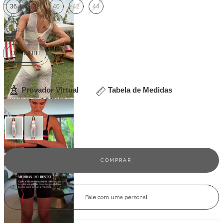
36
38
40
42
44
COR:
OFF WHITE
Provador Virtual
Tabela de Medidas
Veja outras opções
Fale com uma personal