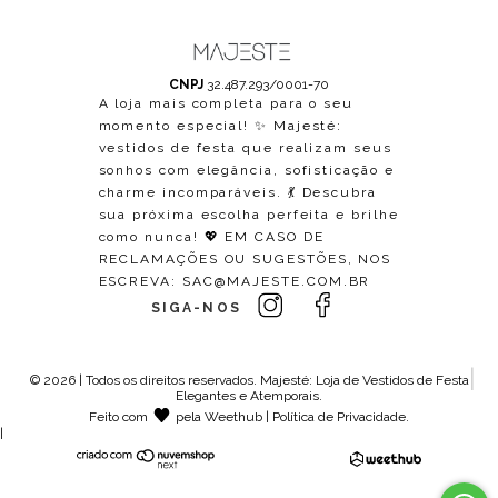
CNPJ
32.487.293/0001-70
A loja mais completa para o seu
momento especial! ✨ Majesté:
vestidos de festa que realizam seus
sonhos com elegância, sofisticação e
charme incomparáveis. 💃 Descubra
sua próxima escolha perfeita e brilhe
como nunca! 💖 EM CASO DE
RECLAMAÇÕES OU SUGESTÕES, NOS
ESCREVA:
SAC@MAJESTE.COM.BR
SIGA-NOS
© 2026 | Todos os direitos reservados.
Majesté: Loja de Vestidos de Festa
Elegantes e Atemporais
.
Feito com
pela
Weethub
|
Política de Privacidade
.
|