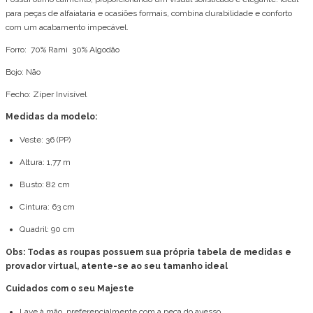
para peças de alfaiataria e ocasiões formais, combina durabilidade e conforto
com um acabamento impecável.
Forro: 70% Rami 30% Algodão
Bojo: Não
Fecho: Zíper Invisível
Medidas da modelo:
Veste: 36 (PP)
Altura: 1,77 m
Busto: 82 cm
Cintura: 63 cm
Quadril: 90 cm
Obs: Todas as roupas possuem sua própria tabela de medidas e
provador virtual, atente-se ao seu tamanho ideal
Cuidados com o seu Majeste
Lave à mão, preferencialmente com a peça do avesso