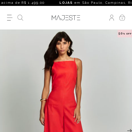
cima de R$ 1.499,00
LOJAS
em São Paulo, Campinas, Rio de 
0
50
% OFF