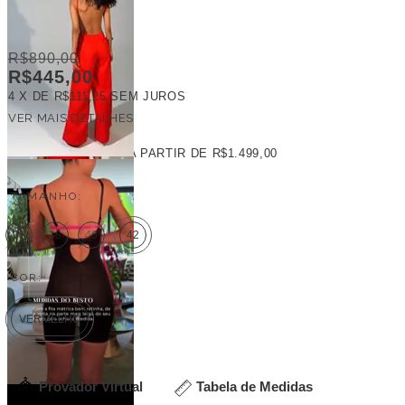
R$890,00
R$445,00
4
X DE
R$111,25
SEM JUROS
VER MAIS DETALHES
FRETE GRÁTIS
A PARTIR DE
R$1.499,00
TAMANHO:
36
38
40
42
COR:
VERMELHO
Provador Virtual
Tabela de Medidas