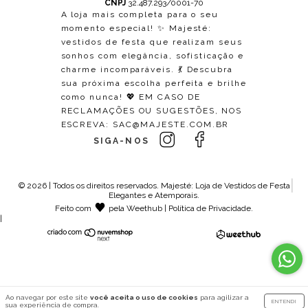
CNPJ
32.487.293/0001-70
A loja mais completa para o seu
momento especial! ✨ Majesté:
vestidos de festa que realizam seus
sonhos com elegância, sofisticação e
charme incomparáveis. 💃 Descubra
sua próxima escolha perfeita e brilhe
como nunca! 💖 EM CASO DE
RECLAMAÇÕES OU SUGESTÕES, NOS
ESCREVA:
SAC@MAJESTE.COM.BR
SIGA-NOS
© 2026 | Todos os direitos reservados.
Majesté: Loja de Vestidos de Festa
Elegantes e Atemporais
.
Feito com
pela
Weethub
|
Política de Privacidade
.
|
Ao navegar por este site
você aceita o uso de cookies
para agilizar a
ENTENDI
sua experiência de compra.