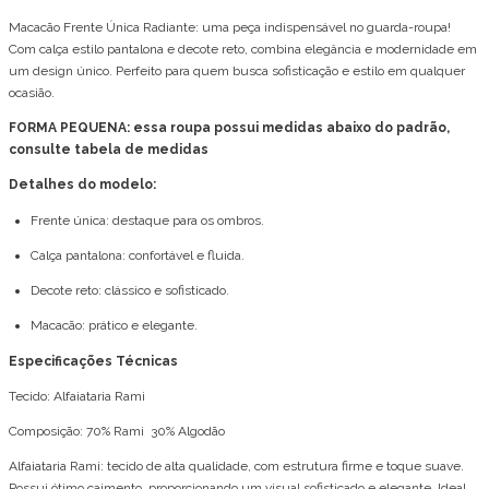
Macacão Frente Única Radiante: uma peça indispensável no guarda-roupa!
Com calça estilo pantalona e decote reto, combina elegância e modernidade em
um design único. Perfeito para quem busca sofisticação e estilo em qualquer
ocasião.
FORMA PEQUENA:
essa roupa
possui medidas abaixo do padrão,
consulte tabela de medidas
Detalhes do modelo:
Frente única: destaque para os ombros.
Calça pantalona: confortável e fluida.
Decote reto: clássico e sofisticado.
Macacão: prático e elegante.
Especificações Técnicas
Tecido: Alfaiataria Rami
Composição: 70% Rami 30% Algodão
Alfaiataria Rami: tecido de alta qualidade, com estrutura firme e toque suave.
Possui ótimo caimento, proporcionando um visual sofisticado e elegante. Ideal