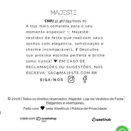
CNPJ
32.487.293/0001-70
A loja mais completa para o seu
momento especial! ✨ Majesté:
vestidos de festa que realizam seus
sonhos com elegância, sofisticação e
charme incomparáveis. 💃 Descubra
sua próxima escolha perfeita e brilhe
como nunca! 💖 EM CASO DE
RECLAMAÇÕES OU SUGESTÕES, NOS
ESCREVA:
SAC@MAJESTE.COM.BR
SIGA-NOS
© 2026 | Todos os direitos reservados.
Majesté: Loja de Vestidos de Festa
Elegantes e Atemporais
.
Feito com
pela
Weethub
|
Política de Privacidade
.
|