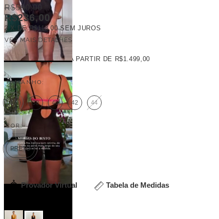
R$590,00
R$236,00
2
X DE
R$118,00
SEM JUROS
VER MAIS DETALHES
FRETE GRÁTIS
A PARTIR DE
R$1.499,00
TAMANHO:
36
38
40
42
44
COR:
PRETO
Provador Virtual
Tabela de Medidas
Veja outras opções