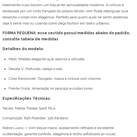
totalmente nuas trazem um toque de sensualidade moderna. A cintura é
destacada por um cinto trançado do próprio tecido, com fivela retangular que
desenha o corpo com elegância. Perfeito para quem quer se sentir poderosa,
seja à beira-mar ou usando como peça fashion em looks urbanos.
FORMA PEQUENA: esse vestido possui medidas abaixo do padrão,
consulte tabela de medidas
Detalhes do modelo:
Maiô: Modelo elegante que valoriza a silhueta.
Decote V: Profundo, realça o colo.
Cinto Removível: Trançado, marca a cintura com charme.
Frente Única: Amarração no pescoço e costas livres.
Especificações Técnicas:
Tecido: Malha Trilobal Sport Plus
Composição: 85% Poliéster 15% Elastano
Nobre Luxos — com toque macio, acabamento refinado e excelente
sustentação, garante conforto, elegância e brilho sofisticado ao visual.