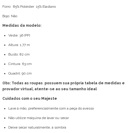
Forro: 85% Poliéster 15% Elastano
Bojo: Não
Medidas da modelo:
Veste: 36 (PP)
Altura: 1,77 m
Busto: 82 cm
Cintura: 63 cm
Quadril: 90 cm
Obs: Todas as roupas possuem sua própria tabela de medidas e
provador virtual, atente-se ao seu tamanho ideal
Cuidados com o seu Majeste
Lave à mão, preferencialmente com a peça do avesso
Não utilize máquina de lavar ou secar
Deixe secar naturalmente, à sombra