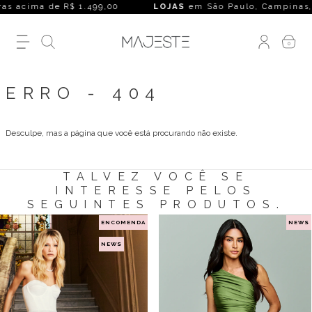
s acima de R$ 1.499,00
LOJAS
em São Paulo, Campinas, Rio 
0
ERRO - 404
Desculpe, mas a página que você está procurando não existe.
TALVEZ VOCÊ SE
INTERESSE PELOS
SEGUINTES PRODUTOS.
ENCOMENDA
NEWS
NEWS