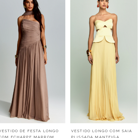
VESTIDO LONGO COM SAIA
VESTIDO DE FESTA LONGO
PLISSADA MANTEIGA
COM ECHARPE MARROM