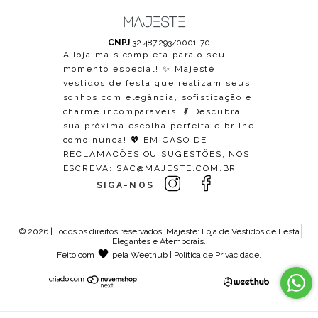
CNPJ
32.487.293/0001-70
A loja mais completa para o seu
momento especial! ✨ Majesté:
vestidos de festa que realizam seus
sonhos com elegância, sofisticação e
charme incomparáveis. 💃 Descubra
sua próxima escolha perfeita e brilhe
como nunca! 💖 EM CASO DE
RECLAMAÇÕES OU SUGESTÕES, NOS
ESCREVA:
SAC@MAJESTE.COM.BR
SIGA-NOS
© 2026 | Todos os direitos reservados.
Majesté: Loja de Vestidos de Festa
Elegantes e Atemporais
.
Feito com
pela
Weethub
|
Política de Privacidade
.
|