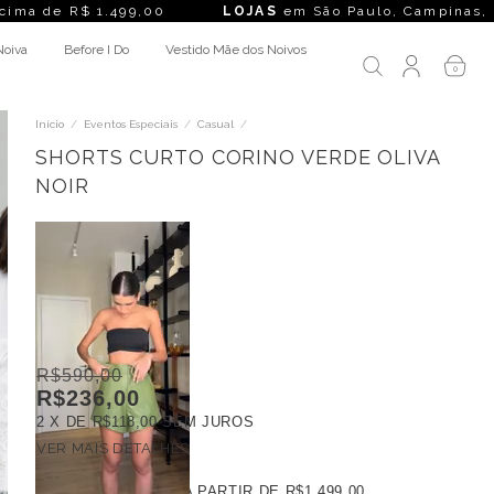
e R$ 1.499,00
LOJAS
em São Paulo, Campinas, Rio de Janei
Noiva
Before I Do
Vestido Mãe dos Noivos
0
Início
/
Eventos Especiais
/
Casual
/
SHORTS CURTO CORINO VERDE OLIVA
NOIR
R$590,00
R$236,00
2
X DE
R$118,00
SEM JUROS
VER MAIS DETALHES
FRETE GRÁTIS
A PARTIR DE
R$1.499,00