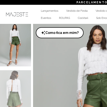
PARCELAMENTO
em até 
Lançamentos
Vestido de Festa
Vestido 
Eventos
ROUPAS
Cocktail
Sob En
Como fica em mim?