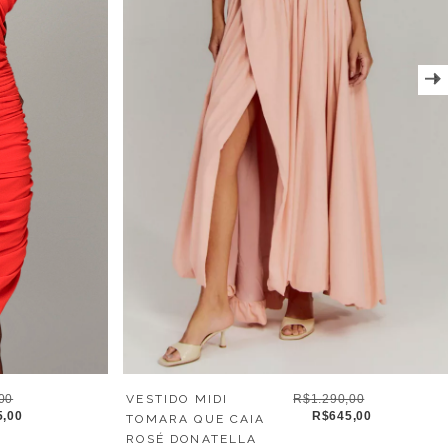
00
VESTIDO MIDI
R$1.290,00
5,00
R$645,00
TOMARA QUE CAIA
ROSÉ DONATELLA