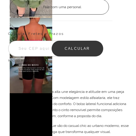
Fale com uma personal
Entregas para o CEP:
ALTERAR CEP
Calcular Fretes e Prazos
CALCULAR
NÃO SEI MEU CEP
Descrição
O shorts de courino cintura alta une elegância e atitude em uma peça
versátil e cheia de estilo. Com modelagem estilo alfaiataria, ele traz
sofisticação sem abrir mão do conforto. O bolso lateral funcional adiciona
praticidade ao look, enquanto o cinto removível permite composições
variadas — use com ou sem, conforme a proposta do dia.
Perfeito para produções que vão do casual chic ao urbano moderno, esse
shorts é aquele item curinga que transforma qualquer visual.