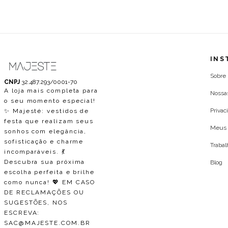
INS
Sobre
CNPJ
32.487.293/0001-70
A loja mais completa para
Nossa
o seu momento especial!
Privac
✨ Majesté: vestidos de
festa que realizam seus
Meus 
sonhos com elegância,
sofisticação e charme
Traba
incomparáveis. 💃
Descubra sua próxima
Blog
escolha perfeita e brilhe
como nunca! 💖 EM CASO
DE RECLAMAÇÕES OU
SUGESTÕES, NOS
ESCREVA:
SAC@MAJESTE.COM.BR