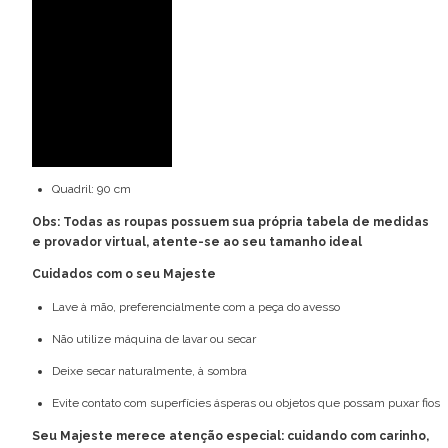
Medidas da modelo:
Veste: 36 (PP)
Altura: 1,77 m
Busto: 82 cm
Cintura: 63 cm
Quadril: 90 cm
Obs: Todas as roupas possuem sua própria tabela de medidas
e provador virtual, atente-se ao seu tamanho ideal
Cuidados com o seu Majeste
Lave à mão, preferencialmente com a peça do avesso
Não utilize máquina de lavar ou secar
Deixe secar naturalmente, à sombra
Evite contato com superfícies ásperas ou objetos que possam puxar fios
Seu Majeste merece atenção especial: cuidando com carinho,