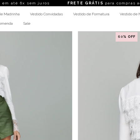
6x sem juros
FRETE GRÁTIS
para compras acima d
de Madrinha
Vestido Convidadas
Vestido de Formatura
Vestido de 
comenda
Sale
60
% OFF