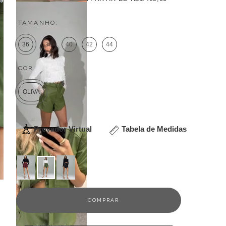
TAMANHO:
36
38
40
42
44
COR:
OLIVA
Provador Virtual
Tabela de Medidas
Veja outras opções