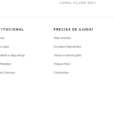
CORAL FLUOR DELI
TITUCIONAL
PRECISA DE AJUDA?
 nós
Fale conosco
s Lojas
Dúvidas frequentes
idade e segurança
Trocas e devoluções
Pedidos
Troque Fácil
lhe Conosco
Conteúdos