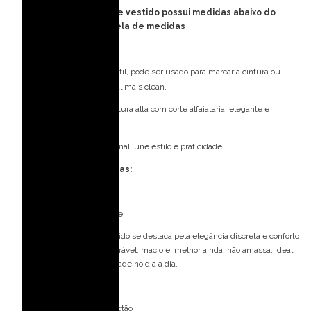
FORMA PEQUENA: esse vestido possui medidas abaixo do
padrão, consulte tabela de medidas
Detalhes do modelo:
Cinto removível: Versátil, pode ser usado para marcar a cintura ou
retirado para um visual mais clean.
Shorts: Courino de cintura alta com corte alfaiataria, elegante e
moderno.
Bolso: Lateral e funcional, une estilo e praticidade.
Especificações Técnicas:
Tecido: Couro Charoles
Composição: 100% Viscose
Com textura rústica, o tecido se destaca pela elegância discreta e conforto
ao toque. É resistente, durável, macio e, melhor ainda, não amassa, ideal
para quem busca praticidade no dia a dia.
Forro: 100% Poliéster
Fecho: Zíper invisível e Botão