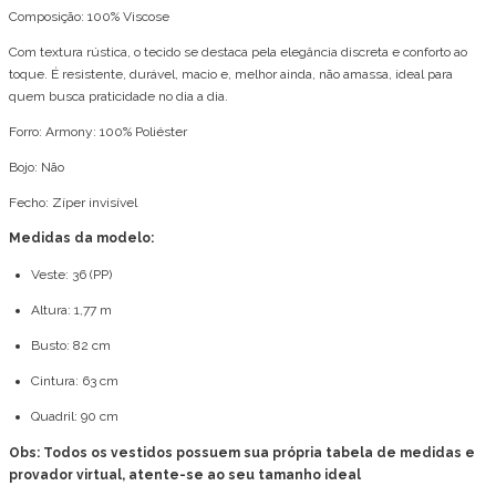
Composição: 100% Viscose
Com textura rústica, o tecido se destaca pela elegância discreta e conforto ao
toque. É resistente, durável, macio e, melhor ainda, não amassa, ideal para
quem busca praticidade no dia a dia.
Forro: Armony: 100% Poliéster
Bojo: Não
Fecho: Zíper invisível
Medidas da modelo:
Veste: 36 (PP)
Altura: 1,77 m
Busto: 82 cm
Cintura: 63 cm
Quadril: 90 cm
Obs: Todos os vestidos possuem sua própria tabela de medidas e
provador virtual, atente-se ao seu tamanho ideal