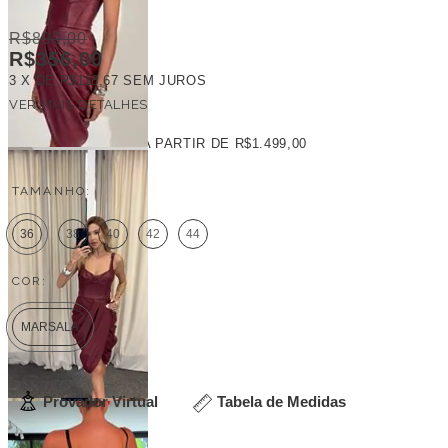
R$890,00
R$356,00
3
X DE
R$118,67
SEM JUROS
VER MAIS DETALHES
FRETE GRÁTIS
A PARTIR DE
R$1.499,00
TAMANHO:
36
38
40
42
44
COR:
MARSALA
Provador Virtual
Tabela de Medidas
Veja outras opções