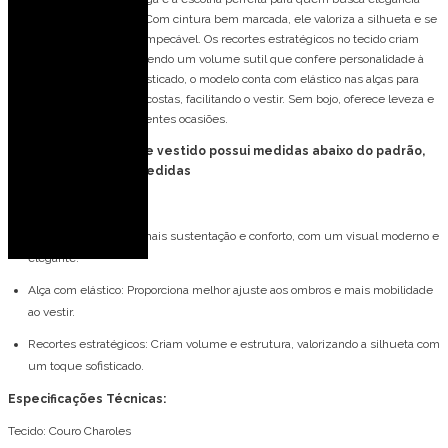
com um toque moderno. Com cintura bem marcada, ele valoriza a silhueta e se
ajusta ao corpo de forma impecável. Os recortes estratégicos no tecido criam
uma estrutura única, trazendo um volume sutil que confere personalidade à
peça. Além do design sofisticado, o modelo conta com elástico nas alças para
mais conforto e zíper nas costas, facilitando o vestir. Sem bojo, oferece leveza e
liberdade, ideal para diferentes ocasiões.
FORMA PEQUENA: esse vestido possui medidas abaixo do padrão,
consulte tabela de medidas
Detalhes do modelo:
Alça grossa: Garante mais sustentação e conforto, com um visual moderno e
elegante.
Alça com elástico: Proporciona melhor ajuste aos ombros e mais mobilidade
ao vestir.
Recortes estratégicos: Criam volume e estrutura, valorizando a silhueta com
um toque sofisticado.
Especificações Técnicas:
Tecido: Couro Charoles