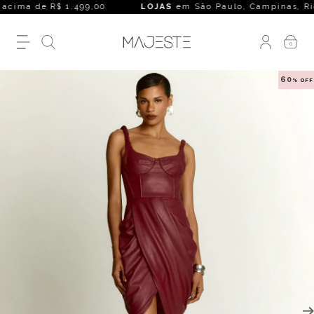
cima de R$ 1.499,00
LOJAS
em São Paulo, Campinas, Rio de J
0
60
% OFF