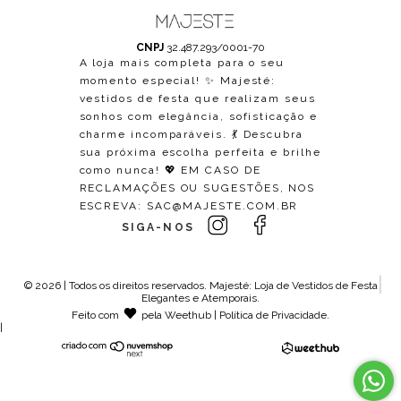
CNPJ
32.487.293/0001-70
A loja mais completa para o seu
momento especial! ✨ Majesté:
vestidos de festa que realizam seus
sonhos com elegância, sofisticação e
charme incomparáveis. 💃 Descubra
sua próxima escolha perfeita e brilhe
como nunca! 💖 EM CASO DE
RECLAMAÇÕES OU SUGESTÕES, NOS
ESCREVA:
SAC@MAJESTE.COM.BR
SIGA-NOS
© 2026 | Todos os direitos reservados.
Majesté: Loja de Vestidos de Festa
Elegantes e Atemporais
.
Feito com
pela
Weethub
|
Política de Privacidade
.
|