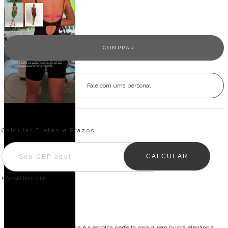
Fale com uma personal
Entregas para o CEP:
ALTERAR CEP
Calcular Fretes e Prazos
CALCULAR
NÃO SEI MEU CEP
Descrição
O vestido curto de alça larga é a escolha perfeita para quem busca elegância