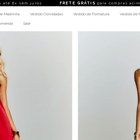
juros
FRETE GRÁTIS
para compras acima de R$ 1.4
de Madrinha
Vestido Convidadas
Vestido de Formatura
Vestido de 
comenda
Sale