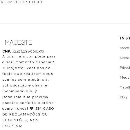
VERMELHO SUNSET
INS
Sobre
CNPJ
32.487.293/0001-70
A loja mais completa para
Nossa
o seu momento especial!
Privac
✨ Majesté: vestidos de
festa que realizam seus
Meus 
sonhos com elegância,
sofisticação e charme
Traba
incomparáveis. 💃
Descubra sua próxima
Blog
escolha perfeita e brilhe
como nunca! 💖 EM CASO
DE RECLAMAÇÕES OU
SUGESTÕES, NOS
ESCREVA: