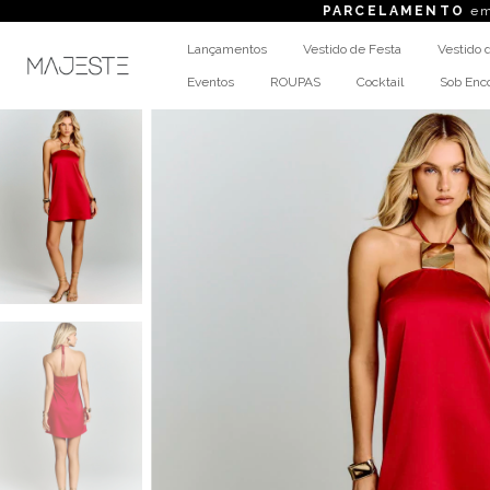
PARCELAMENTO
em até 6x sem 
Lançamentos
Vestido de Festa
Vestido 
Eventos
ROUPAS
Cocktail
Sob En