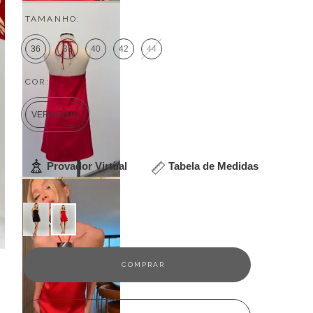
TAMANHO:
36
38
40
42
44
COR:
VERMELHO
Provador Virtual
Tabela de Medidas
Veja outras opções