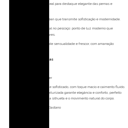
Curto: comprimento ideal para destaque elegante das pernas e
movimento leve.
Minimalista: design clean que transmite sofisticação e modernidade.
Maxi acessório de metal no pescoço: ponto de luz moderno que
dispensa o uso de colares.
Costas abertas: toque de sensualidade e frescor, com amarração
delicada.
Especificações Técnicas
Tecido: Crepe Infinity
Composição: 100% Poliéster
Crepe Infinity: tecido leve e sofisticado, com toque macio e caimento fluido.
Sua textura levemente texturizada garante elegância e conforto, perfeito
para peças que valorizam a silhueta e o movimento natural do corpo.
Forro: 92% Poliéster 08% Elastano
Bojo: Não
Fecho: Zíper invisível