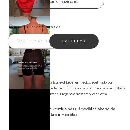
Fale com uma personal
Entregas para o CEP:
ALTERAR CEP
Calcular Fretes e Prazos
CALCULAR
NÃO SEI MEU CEP
Descrição
Vestido Silken Day: minimalista e chique, em tecido acetinado com
caimento impecável. Frente halter com maxi acessório de metal e costas à
mostra com amarração delicada. Elegância descomplicada com
personalidade.
FORMA PEQUENA: esse vestido possui medidas abaixo do
padrão, consulte tabela de medidas
Detalhes do modelo: