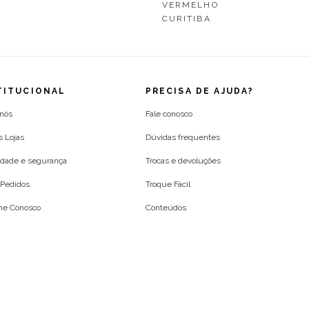
VERMELHO
CURITIBA
TITUCIONAL
PRECISA DE AJUDA?
 nós
Fale conosco
s Lojas
Dúvidas frequentes
idade e segurança
Trocas e devoluções
Pedidos
Troque Fácil
lhe Conosco
Conteúdos