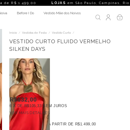
99,00
LOJAS
em São Paulo, Campinas, Rio de Janeiro, Belo H
Noiva
Before I Do
Vestido Mãe dos Noivos
0
Início
/
Vestidos de Festa
/
Vestido Curto
/
VESTIDO CURTO FLUIDO VERMELHO
SILKEN DAYS
R$632,00
6
X DE
R$105,33
SEM JUROS
VER MAIS DETALHES
FRETE GRÁTIS
A PARTIR DE
R$1.499,00