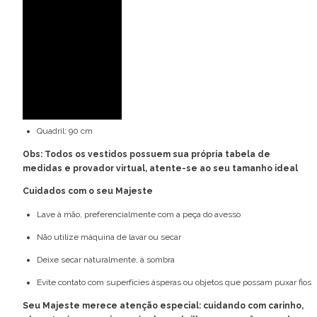
Medidas da modelo:
Veste: 36 (PP)
Altura: 1,77 m
Busto: 82 cm
Cintura: 63 cm
Quadril: 90 cm
Obs: Todos os vestidos possuem sua própria tabela de
medidas e provador virtual, atente-se ao seu tamanho ideal
Cuidados com o seu Majeste
Lave à mão, preferencialmente com a peça do avesso
Não utilize máquina de lavar ou secar
Deixe secar naturalmente, à sombra
Evite contato com superfícies ásperas ou objetos que possam puxar fios
Seu Majeste merece atenção especial: cuidando com carinho,