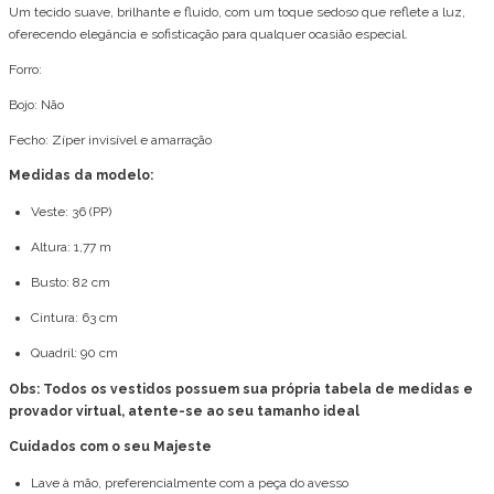
Um tecido suave, brilhante e fluido, com um toque sedoso que reflete a luz,
oferecendo elegância e sofisticação para qualquer ocasião especial.
Forro:
Bojo: Não
Fecho: Zíper invisível e amarração
Medidas da modelo:
Veste: 36 (PP)
Altura: 1,77 m
Busto: 82 cm
Cintura: 63 cm
Quadril: 90 cm
Obs: Todos os vestidos possuem sua própria tabela de medidas e
provador virtual, atente-se ao seu tamanho ideal
Cuidados com o seu Majeste
Lave à mão, preferencialmente com a peça do avesso