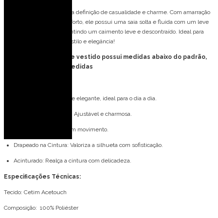
O Vestido Curto Golden é a definição de casualidade e charme. Com amarração
nas costas para maior conforto, ele possui uma saia solta e fluida com um leve
drapeado na cintura, garantindo um caimento leve e descontraído. Ideal para
momentos casuais com estilo e elegância!
FORMA PEQUENA: esse vestido possui medidas abaixo do padrão,
consulte tabela de medidas
Detalhes do modelo:
Vestido Curto: Casual e elegante, ideal para o dia a dia.
Amarração nas Costas: Ajustável e charmosa.
Saia Fluida: Leve e com movimento.
Drapeado na Cintura: Valoriza a silhueta com sofisticação.
Acinturado: Realça a cintura com delicadeza.
Especificações Técnicas:
Tecido: Cetim Acetouch
Composição: 100% Poliéster