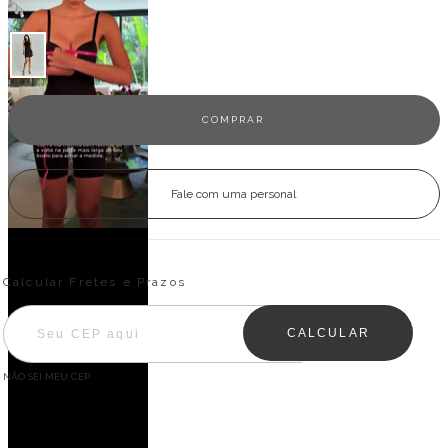
Veja outras opções
Fale com uma personal
Entregas para o CEP:
ALTERAR CEP
Calcular Fretes e Prazos
CALCULAR
NÃO SEI MEU CEP
Descrição