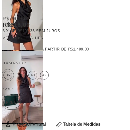
R$790,00
R$316,00
3
X DE
R$105,33
SEM JUROS
VER MAIS DETALHES
FRETE GRÁTIS
A PARTIR DE
R$1.499,00
TAMANHO:
36
38
40
42
COR:
PRETO
Provador Virtual
Tabela de Medidas