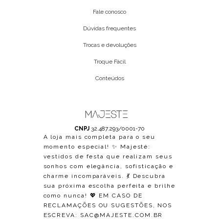
Fale conosco
Dúvidas frequentes
Trocas e devoluções
Troque Fácil
Conteúdos
CNPJ
32.487.293/0001-70
A loja mais completa para o seu
momento especial! ✨ Majesté:
vestidos de festa que realizam seus
sonhos com elegância, sofisticação e
charme incomparáveis. 💃 Descubra
sua próxima escolha perfeita e brilhe
como nunca! 💖 EM CASO DE
RECLAMAÇÕES OU SUGESTÕES, NOS
ESCREVA:
SAC@MAJESTE.COM.BR