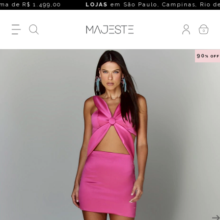
a de R$ 1.499,00
LOJAS
em São Paulo, Campinas, Rio de Janei
0
90
% OFF