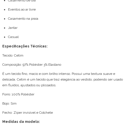
Casamento de dia
Eventos ao ar livre
Casamento na praia
Jantar
Casual
Especificações Técnicas:
Tecido: Cetim
Composição: 97% Poliéster 3% Elastano
É um tecido fino, macio e com brilho intenso. Possui uma textura suave e
delicada. Cetim é um tecido que traz elegância ao vestido, podendo ser usado
em fluídos, ajustados ou plissados.
Forro: 100% Poliéster
Bojo: Sim
Fecho: Zíper invisível e Colchete
Medidas da modelo: