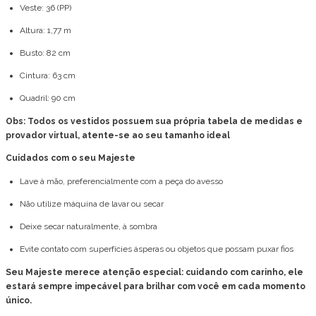
Veste: 36 (PP)
Altura: 1,77 m
Busto: 82 cm
Cintura: 63 cm
Quadril: 90 cm
Obs: Todos os vestidos possuem sua própria tabela de medidas e
provador virtual, atente-se ao seu tamanho ideal
Cuidados com o seu Majeste
Lave à mão, preferencialmente com a peça do avesso
Não utilize máquina de lavar ou secar
Deixe secar naturalmente, à sombra
Evite contato com superfícies ásperas ou objetos que possam puxar fios
Seu Majeste merece atenção especial: cuidando com carinho, ele
estará sempre impecável para brilhar com você em cada momento
único.