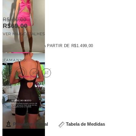
R$690,00
R$69,00
VER MAIS DETALHES
FRETE GRÁTIS
A PARTIR DE
R$1.499,00
TAMANHO:
36
38
40
42
COR:
PINK
Provador Virtual
Tabela de Medidas
Veja outras opções