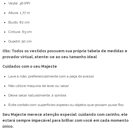
Veste: 36 (PP)
Altura: 1,77 m
Busto: 82 cm
Cintura: 63 cm
Quadril: 90 cm
Obs: Todos os vestidos possuem sua própria tabela de medidas e
provador virtual, atente-se ao seu tamanho ideal
Cuidados com o seu Majeste
Lave à mão, preferencialmente com a peça do avesso
Não utilize máquina de lavar ou secar
Deixe secar naturalmente, à sombra
Evite contato com superfícies ásperas ou objetos que possam puxar fios
Seu Majeste merece atenção especial: cuidando com carinho, ele
estará sempre impecável para brilhar com você em cada momento
único.