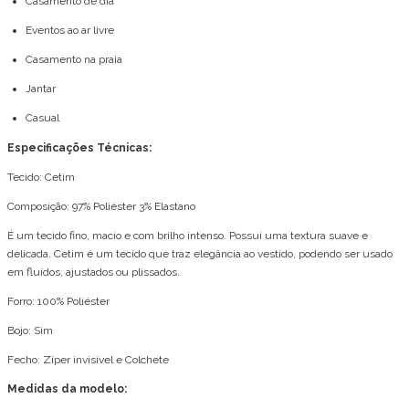
Casamento de dia
Eventos ao ar livre
Casamento na praia
Jantar
Casual
Especificações Técnicas:
Tecido: Cetim
Composição: 97% Poliéster 3% Elastano
É um tecido fino, macio e com brilho intenso. Possui uma textura suave e
delicada. Cetim é um tecido que traz elegância ao vestido, podendo ser usado
em fluídos, ajustados ou plissados.
Forro: 100% Poliéster
Bojo: Sim
Fecho: Zíper invisível e Colchete
Medidas da modelo: