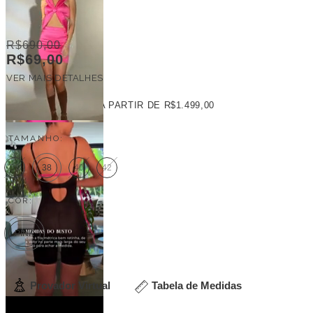
R$690,00
R$69,00
VER MAIS DETALHES
FRETE GRÁTIS
A PARTIR DE
R$1.499,00
TAMANHO:
36
38
40
42
COR:
PINK
Provador Virtual
Tabela de Medidas
Veja outras opções