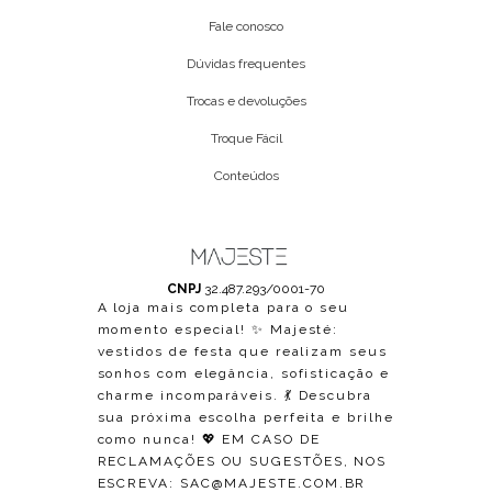
Fale conosco
Dúvidas frequentes
Trocas e devoluções
Troque Fácil
Conteúdos
CNPJ
32.487.293/0001-70
A loja mais completa para o seu
momento especial! ✨ Majesté:
vestidos de festa que realizam seus
sonhos com elegância, sofisticação e
charme incomparáveis. 💃 Descubra
sua próxima escolha perfeita e brilhe
como nunca! 💖 EM CASO DE
RECLAMAÇÕES OU SUGESTÕES, NOS
ESCREVA:
SAC@MAJESTE.COM.BR