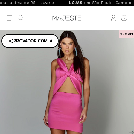
s acima de R$ 1.499,00
LOJAS
em São Paulo, Campinas, Rio
0
90
% OFF
PROVADOR COM IA