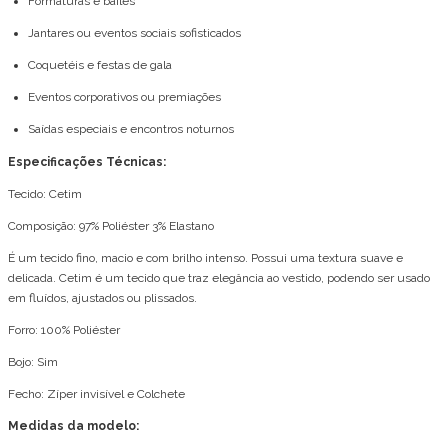
Formaturas e bailes
Jantares ou eventos sociais sofisticados
Coquetéis e festas de gala
Eventos corporativos ou premiações
Saídas especiais e encontros noturnos
Especificações Técnicas:
Tecido: Cetim
Composição: 97% Poliéster 3% Elastano
É um tecido fino, macio e com brilho intenso. Possui uma textura suave e
delicada. Cetim é um tecido que traz elegância ao vestido, podendo ser usado
em fluídos, ajustados ou plissados.
Forro: 100% Poliéster
Bojo: Sim
Fecho: Zíper invisível e Colchete
Medidas da modelo: