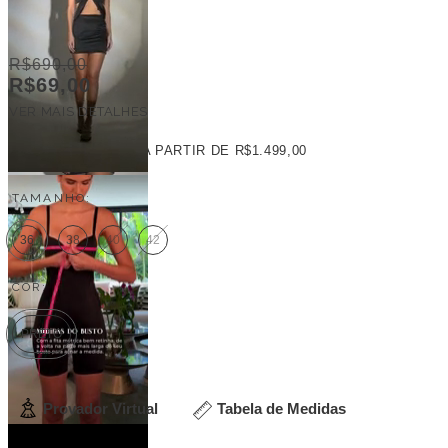
R$690,00
R$69,00
VER MAIS DETALHES
FRETE GRÁTIS
A PARTIR DE
R$1.499,00
TAMANHO:
36
38
40
42
COR:
PRETO
Provador Virtual
Tabela de Medidas
Veja outras opções