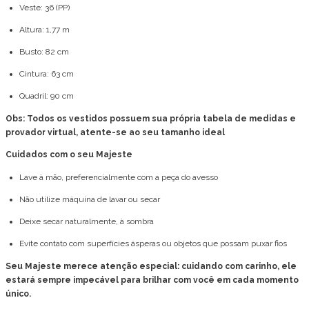
Veste: 36 (PP)
Altura: 1,77 m
Busto: 82 cm
Cintura: 63 cm
Quadril: 90 cm
Obs: Todos os vestidos possuem sua própria tabela de medidas e
provador virtual, atente-se ao seu tamanho ideal
Cuidados com o seu Majeste
Lave à mão, preferencialmente com a peça do avesso
Não utilize máquina de lavar ou secar
Deixe secar naturalmente, à sombra
Evite contato com superfícies ásperas ou objetos que possam puxar fios
Seu Majeste merece atenção especial: cuidando com carinho, ele
estará sempre impecável para brilhar com você em cada momento
único.