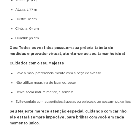
Altura: 1,77 m
Busto: 82 cm
Cintura: 63 cm
Quadril: 90 cm
Obs: Todos os vestidos possuem sua própria tabela de
medidas e provador virtual, atente-se ao seu tamanho ideal
Cuidados com o seu Majeste
Lave à mão, preferencialmente com a peça do avesso
Não utilize máquina de lavar ou secar
Deixe secar naturalmente, à sombra
Evite contato com superfícies ásperas ou objetos que possam puxar fios
Seu Majeste merece atenção especial: cuidando com carinho,
ele estará sempre impecável para brilhar com você em cada
momento único.