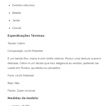
Eventos noturnos
Balada
Jantar
Casual
Especificações Técnicas:
Tecido: Cetim
Composição: 100% Poliéster
É um tecido fino, macio e com brilho intenso. Possui uma textura suave e
delicada. Cetim é um tecido que traz elegância ao vestido, podendo ser
usado em fluídos, ajustados ou plissados.
Forro: 100% Poliéster
Bojo: Não
Fecho: Zíper invisível
Medidas da modelo:
Veste: 36 (PP)