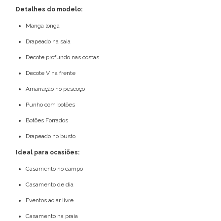
Detalhes do modelo:
Manga longa
Drapeado na saia
Decote profundo nas costas
Decote V na frente
Amarração no pescoço
Punho com botões
Botões Forrados
Drapeado no busto
Ideal para ocasiões:
Casamento no campo
Casamento de dia
Eventos ao ar livre
Casamento na praia