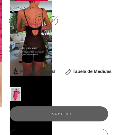
TAMANHO:
36
38
40
42
COR:
PINK
Provador Virtual
Tabela de Medidas
Veja outras opções