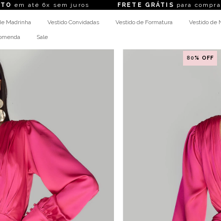
té 6x sem juros
FRETE GRÁTIS
para compras acim
de Madrinha
Vestido Convidadas
Vestido de Formatura
Vestido de 
comenda
Sale
80
% OFF