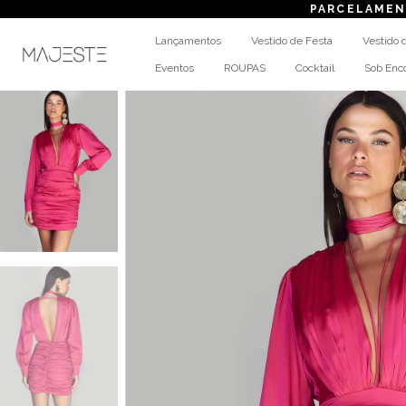
PARCELAMENTO
em a
Lançamentos
Vestido de Festa
Vestido 
Eventos
ROUPAS
Cocktail
Sob En