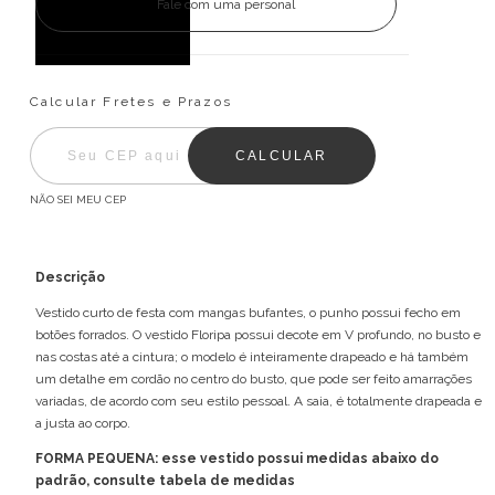
Fale com uma personal
Entregas para o CEP:
ALTERAR CEP
Calcular Fretes e Prazos
CALCULAR
NÃO SEI MEU CEP
Descrição
Vestido curto de festa com mangas bufantes, o punho possui fecho em
botões forrados. O vestido Floripa possui decote em V profundo, no busto e
nas costas até a cintura; o modelo é inteiramente drapeado e há também
um detalhe em cordão no centro do busto, que pode ser feito amarrações
variadas, de acordo com seu estilo pessoal. A saia, é totalmente drapeada e
a justa ao corpo.
FORMA PEQUENA: esse vestido possui medidas abaixo do
padrão, consulte tabela de medidas