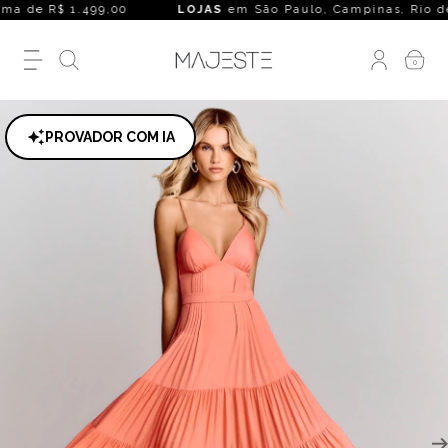
a de R$ 1.499,00
LOJAS
em São Paulo, Campinas, Rio de Janei
0
PROVADOR COM IA