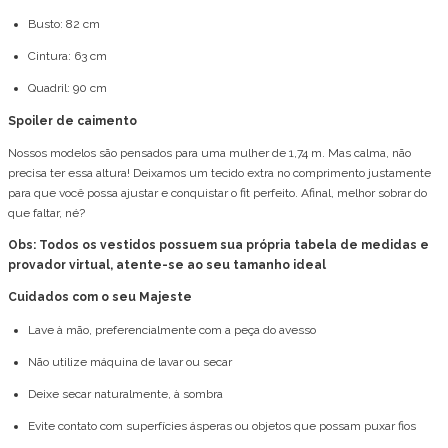
Busto: 82 cm
Cintura: 63 cm
Quadril: 90 cm
Spoiler de caimento
Nossos modelos são pensados para uma mulher de 1,74 m. Mas calma, não
precisa ter essa altura! Deixamos um tecido extra no comprimento justamente
para que você possa ajustar e conquistar o fit perfeito. Afinal, melhor sobrar do
que faltar, né?
Obs: Todos os vestidos possuem sua própria tabela de medidas e
provador virtual, atente-se ao seu tamanho ideal
Cuidados com o seu Majeste
Lave à mão, preferencialmente com a peça do avesso
Não utilize máquina de lavar ou secar
Deixe secar naturalmente, à sombra
Evite contato com superfícies ásperas ou objetos que possam puxar fios