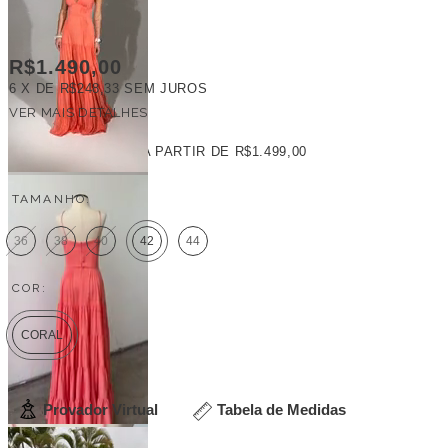
R$1.490,00
6
X DE
R$248,33
SEM JUROS
VER MAIS DETALHES
FRETE GRÁTIS
A PARTIR DE
R$1.499,00
TAMANHO:
36
38
40
42
44
COR:
CORAL
Provador Virtual
Tabela de Medidas
Veja outras opções