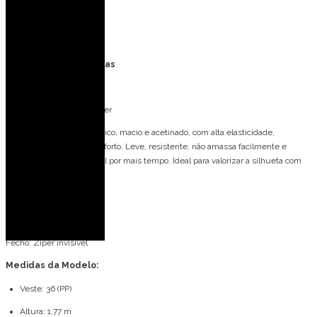
Formatura
Casamento no campo
Especificações Técnicas
Tecido: Sensitive
Composição: 100% Poliéster
Tecido Sensitive: tecnológico, macio e acetinado, com alta elasticidade,
excelente caimento e conforto. Leve, resistente, não amassa facilmente e
mantém a peça impecável por mais tempo. Ideal para valorizar a silhueta com
elegância.
Forro: 100% Poliéster
Bojo: Sim
Fecho: Zíper invisível
Medidas da Modelo:
Veste: 36 (PP)
Altura: 1,77 m