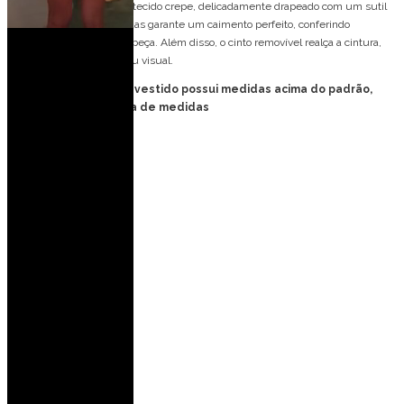
Vestido de festa longo de tecido crepe, delicadamente drapeado com um sutil
brilho. Sua saia em camadas garante um caimento perfeito, conferindo
movimento e elegância à peça. Além disso, o cinto removível realça a cintura,
valorizando ainda mais seu visual.
FORMA GRANDE: esse vestido possui medidas acima do padrão,
favor consultar tabela de medidas
Detalhes do modelo:
Alça fina
Cinto removível
Drapeado no quadril
Saia em camadas
Ideal para ocasiões:
Casamento de dia
Casamento a noite
Eventos ao ar livre
Casamento na praia