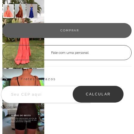
Fale com uma personal
Entregas para o CEP:
ALTERAR CEP
Calcular Fretes e Prazos
CALCULAR
NÃO SEI MEU CEP
Descrição