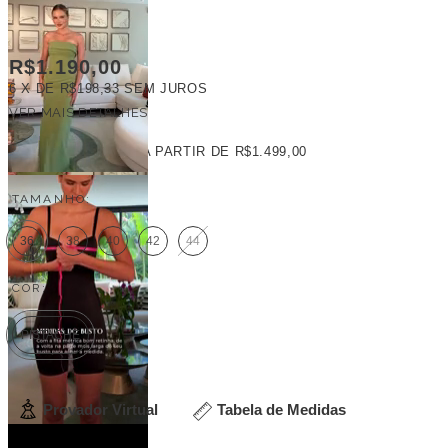
R$1.190,00
6
X DE
R$198,33
SEM JUROS
VER MAIS DETALHES
FRETE GRÁTIS
A PARTIR DE
R$1.499,00
TAMANHO:
36
38
40
42
44
COR:
PISTACHE
Provador Virtual
Tabela de Medidas
Veja outras opções