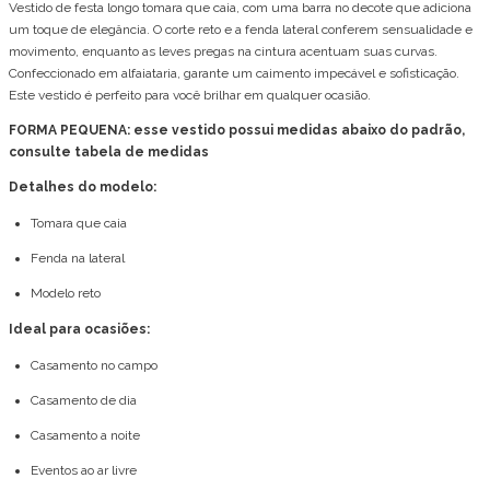
Vestido de festa longo tomara que caia, com uma barra no decote que adiciona
um toque de elegância. O corte reto e a fenda lateral conferem sensualidade e
movimento, enquanto as leves pregas na cintura acentuam suas curvas.
Confeccionado em alfaiataria, garante um caimento impecável e sofisticação.
Este vestido é perfeito para você brilhar em qualquer ocasião.
FORMA PEQUENA: esse vestido possui medidas abaixo do padrão,
consulte tabela de medidas
Detalhes do modelo:
Tomara que caia
Fenda na lateral
Modelo reto
Ideal para ocasiões:
Casamento no campo
Casamento de dia
Casamento a noite
Eventos ao ar livre