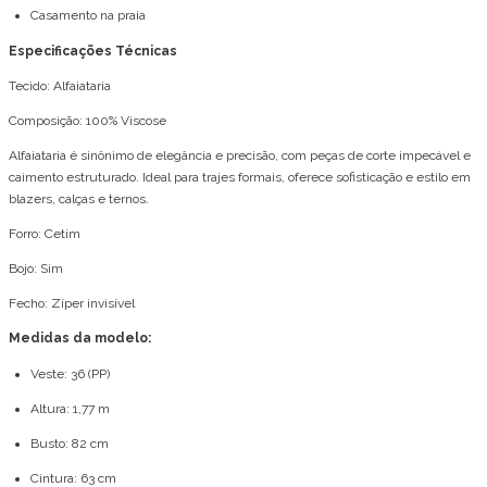
Casamento na praia
Especificações Técnicas
Tecido: Alfaiataria
Composição: 100% Viscose
Alfaiataria é sinônimo de elegância e precisão, com peças de corte impecável e
caimento estruturado. Ideal para trajes formais, oferece sofisticação e estilo em
blazers, calças e ternos.
Forro: Cetim
Bojo: Sim
Fecho: Zíper invisível
Medidas da modelo:
Veste: 36 (PP)
Altura: 1,77 m
Busto: 82 cm
Cintura: 63 cm