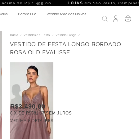
1.499,00
LOJAS
em São Paulo, Campinas, Rio de Janeiro, Be
Noiva
Before I Do
Vestido Mãe dos Noivos
0
Início
/
Vestidos de Festa
/
Vestido Longo
/
VESTIDO DE FESTA LONGO BORDADO
ROSA OLD EVALISSE
R$3.490,00
6
X DE
R$581,67
SEM JUROS
VER MAIS DETALHES
FRETE GRÁTIS