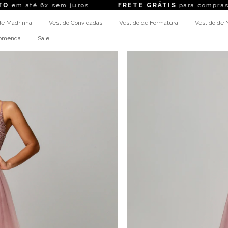
em juros
FRETE GRÁTIS
para compras acima de R$ 
de Madrinha
Vestido Convidadas
Vestido de Formatura
Vestido de 
comenda
Sale