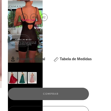
TAMANHO:
36
38
40
42
COR:
ROSA OLD
Provador Virtual
Tabela de Medidas
Veja outras opções