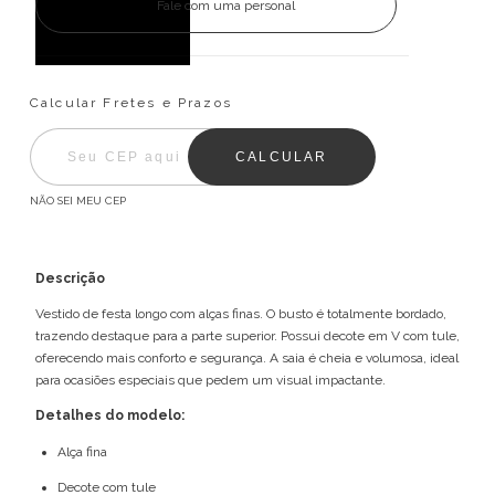
Fale com uma personal
Entregas para o CEP:
ALTERAR CEP
Calcular Fretes e Prazos
CALCULAR
NÃO SEI MEU CEP
Descrição
Vestido de festa longo com alças finas. O busto é totalmente bordado,
trazendo destaque para a parte superior. Possui decote em V com tule,
oferecendo mais conforto e segurança. A saia é cheia e volumosa, ideal
para ocasiões especiais que pedem um visual impactante.
Detalhes do modelo:
Alça fina
Decote com tule