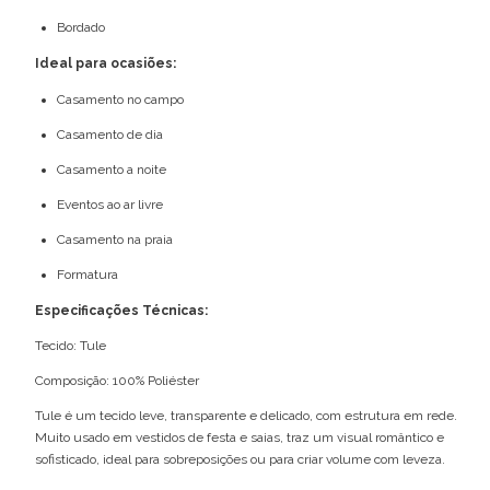
Bordado
Ideal para ocasiões:
Casamento no campo
Casamento de dia
Casamento a noite
Eventos ao ar livre
Casamento na praia
Formatura
Especificações Técnicas:
Tecido: Tule
Composição: 100% Poliéster
Tule é um tecido leve, transparente e delicado, com estrutura em rede.
Muito usado em vestidos de festa e saias, traz um visual romântico e
sofisticado, ideal para sobreposições ou para criar volume com leveza.