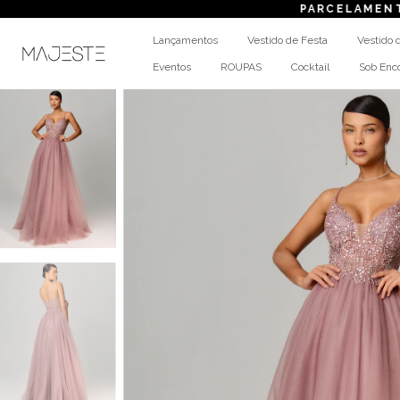
PARCELAMENTO
em até 6x s
Lançamentos
Vestido de Festa
Vestido 
Eventos
ROUPAS
Cocktail
Sob En