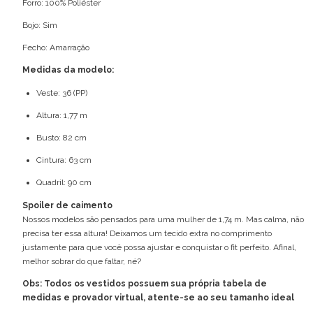
Forro: 100% Poliéster
Bojo: Sim
Fecho: Amarração
Medidas da modelo:
Veste: 36 (PP)
Altura: 1,77 m
Busto: 82 cm
Cintura: 63 cm
Quadril: 90 cm
Spoiler de caimento
Nossos modelos são pensados para uma mulher de 1,74 m. Mas calma, não
precisa ter essa altura! Deixamos um tecido extra no comprimento
justamente para que você possa ajustar e conquistar o fit perfeito. Afinal,
melhor sobrar do que faltar, né?
Obs: Todos os vestidos possuem sua própria tabela de
medidas e provador virtual, atente-se ao seu tamanho ideal