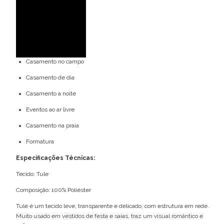
Bordado
Decote nas costas
Ideal para ocasiões:
Casamento no campo
Casamento de dia
Casamento a noite
Eventos ao ar livre
Casamento na praia
Formatura
Especificações Técnicas:
Tecido: Tule
Composição: 100% Poliéster
Tule é um tecido leve, transparente e delicado, com estrutura em rede.
Muito usado em vestidos de festa e saias, traz um visual romântico e