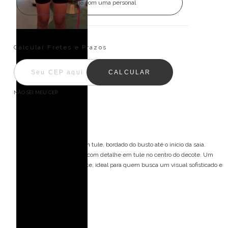
Fale com uma personal
Entregas para o CEP:
ALTERAR CEP
Calcular Fretes e Prazos
CALCULAR
NÃO SEI MEU CEP
Descrição
Vestido de festa longo com tule, bordado do busto até o início da saia.
Possui alça fina, decote V com detalhe em tule no centro do decote. Um
modelo delicado e elegante, ideal para quem busca um visual sofisticado e
encantador.
Detalhes do modelo:
Alça fina
Decote com tule