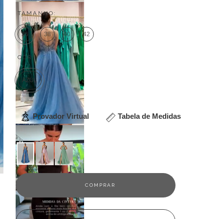
TAMANHO:
36
38
40
42
COR:
AZUL
Provador Virtual
Tabela de Medidas
Veja outras opções