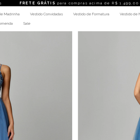
E GRÁTIS
para compras acima de R$ 1.499,00
LOJA
de Madrinha
Vestido Convidadas
Vestido de Formatura
Vestido de 
comenda
Sale