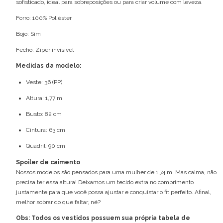
sofisticado, ideal para sobreposições ou para criar volume com leveza.
Forro: 100% Poliéster
Bojo: Sim
Fecho: Ziper invisivel
Medidas da modelo:
Veste: 36 (PP)
Altura: 1,77 m
Busto: 82 cm
Cintura: 63 cm
Quadril: 90 cm
Spoiler de caimento
Nossos modelos são pensados para uma mulher de 1,74 m. Mas calma, não
precisa ter essa altura! Deixamos um tecido extra no comprimento
justamente para que você possa ajustar e conquistar o fit perfeito. Afinal,
melhor sobrar do que faltar, né?
Obs: Todos os vestidos possuem sua própria tabela de