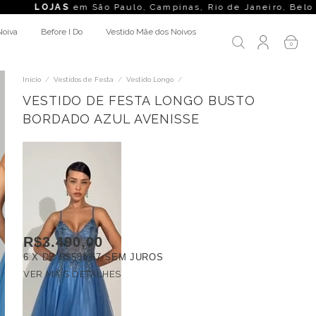
S
em São Paulo, Campinas, Rio de Janeiro, Belo Horizonte, Cur
Noiva
Before I Do
Vestido Mãe dos Noivos
0
Início
/
Vestidos de Festa
/
Vestido Longo
/
VESTIDO DE FESTA LONGO BUSTO
BORDADO AZUL AVENISSE
R$3.490,00
6
X DE
R$581,67
SEM JUROS
VER MAIS DETALHES
FRETE GRÁTIS