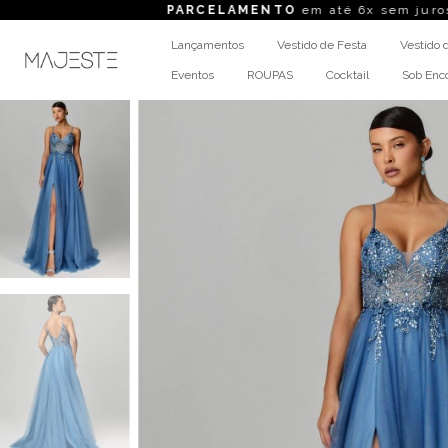
PARCELAMENTO
em até 6x sem juros
FRET
Lançamentos
Vestido de Festa
Vestido 
Eventos
ROUPAS
Cocktail
Sob En