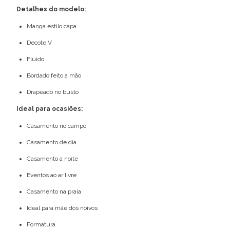
Detalhes do modelo:
Manga estilo capa
Decote V
Fluido
Bordado feito a mão
Drapeado no busto
Ideal para ocasiões:
Casamento no campo
Casamento de dia
Casamento a noite
Eventos ao ar livre
Casamento na praia
Ideal para mãe dos noivos
Formatura