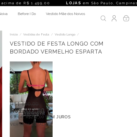
1.499,00
LOJAS
em São Paulo, Campinas, Rio de Janeiro, Be
Noiva
Before I Do
Vestido Mãe dos Noivos
0
Início
/
Vestidos de Festa
/
Vestido Longo
/
VESTIDO DE FESTA LONGO COM
BORDADO VERMELHO ESPARTA
R$1.890,00
R$1.512,00
6
X DE
R$252,00
SEM JUROS
VER MAIS DETALHES
FRETE GRÁTIS