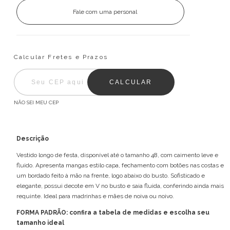
Fale com uma personal
Entregas para o CEP:
ALTERAR CEP
Calcular Fretes e Prazos
CALCULAR
NÃO SEI MEU CEP
Descrição
Vestido longo de festa, disponível até o tamanho 48, com caimento leve e
fluido. Apresenta mangas estilo capa, fechamento com botões nas costas e
um bordado feito à mão na frente, logo abaixo do busto. Sofisticado e
elegante, possui decote em V no busto e saia fluida, conferindo ainda mais
requinte. Ideal para madrinhas e mães de noiva ou noivo.
FORMA PADRÃO: confira a tabela de medidas e escolha seu
tamanho ideal