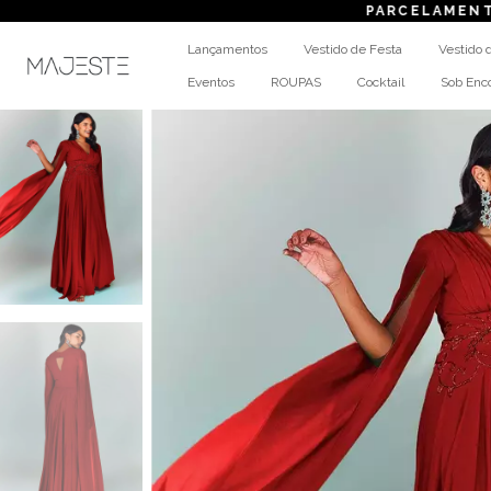
PARCELAMENTO
em até 6x s
Lançamentos
Vestido de Festa
Vestido 
Eventos
ROUPAS
Cocktail
Sob En