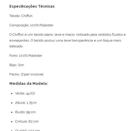
Especificações Técnicas
Tecido: Chiffon
Composição: 100% Poliéster
O Chiffon é um tecido plano, leve e macio, indicado para vestidos fluídos e
esvoaçantes. O tecido possui uma leve transparência e um toque mais
delicado.
Forro: 100% Poliéster
Bojo: Sim
Fecho: Zíper invisível
Medidas da Modelo:
Veste: 44 (G)
Altura: 1,79 m
Busto: 99 cm
Cintura: 82 cm
Quadril: 102 cm