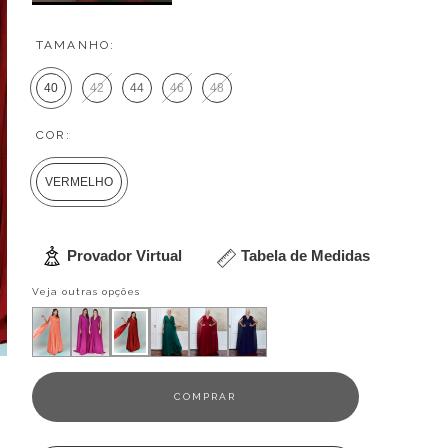
TAMANHO:
40
42
44
46
48
COR:
VERMELHO
Provador Virtual
Tabela de Medidas
Veja outras opções