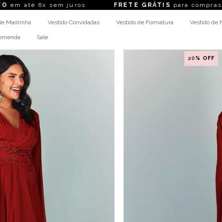
em juros
FRETE GRÁTIS
para compras acima de R$ 
de Madrinha
Vestido Convidadas
Vestido de Formatura
Vestido de 
comenda
Sale
20
% OFF