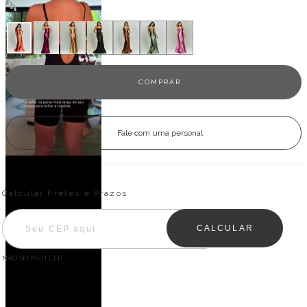
Veja outras opções
Fale com uma personal
Entregas para o CEP:
ALTERAR CEP
Calcular Fretes e Prazos
CALCULAR
NÃO SEI MEU CEP
Descrição