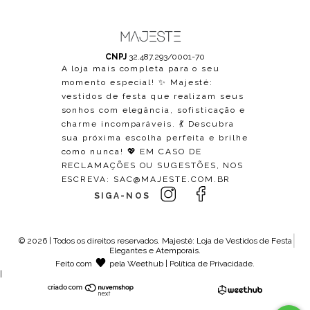
CNPJ
32.487.293/0001-70
A loja mais completa para o seu
momento especial! ✨ Majesté:
vestidos de festa que realizam seus
sonhos com elegância, sofisticação e
charme incomparáveis. 💃 Descubra
sua próxima escolha perfeita e brilhe
como nunca! 💖 EM CASO DE
RECLAMAÇÕES OU SUGESTÕES, NOS
ESCREVA:
SAC@MAJESTE.COM.BR
SIGA-NOS
© 2026 | Todos os direitos reservados.
Majesté: Loja de Vestidos de Festa
Elegantes e Atemporais
.
Feito com
pela
Weethub
|
Política de Privacidade
.
|