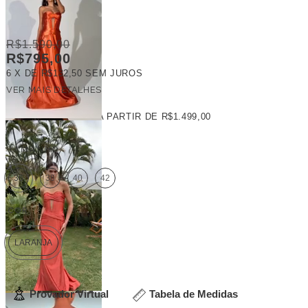
R$1.590,00
R$795,00
6
X DE
R$132,50
SEM JUROS
VER MAIS DETALHES
FRETE GRÁTIS
A PARTIR DE
R$1.499,00
TAMANHO:
36
38
40
42
COR:
LARANJA
Provador Virtual
Tabela de Medidas