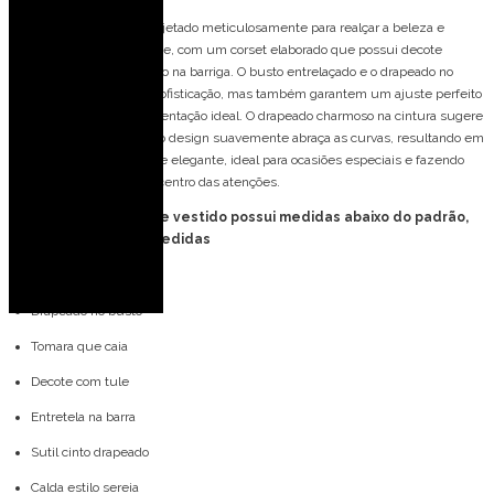
Vestido longo de festa projetado meticulosamente para realçar a beleza e
elegância de quem o veste, com um corset elaborado que possui decote
sedutor e corte estratégico na barriga. O busto entrelaçado e o drapeado no
corset não só adicionam sofisticação, mas também garantem um ajuste perfeito
com barbatanas para sustentação ideal. O drapeado charmoso na cintura sugere
um sutil cinto, enquanto o design suavemente abraça as curvas, resultando em
um visual deslumbrante e elegante, ideal para ocasiões especiais e fazendo
com que a pessoa seja o centro das atenções.
FORMA PEQUENA: esse vestido possui medidas abaixo do padrão,
consulte tabela de medidas
Detalhes do modelo:
Drapeado no busto
Tomara que caia
Decote com tule
Entretela na barra
Sutil cinto drapeado
Calda estilo sereia