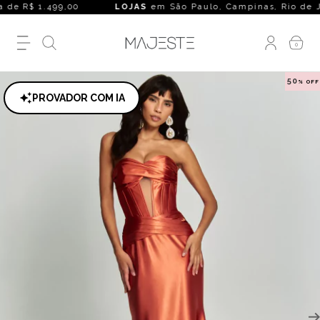
de R$ 1.499,00
LOJAS
em São Paulo, Campinas, Rio de Janeiro
0
50
% OFF
PROVADOR COM IA