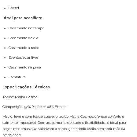
Corset
Ideal para ocasiões:
Casamento no campo
Casamento de dia
Casamento a noite
Eventos ao ar livre
Casamento na praia
Formatura
Especificações Técnicas
Tecido: Malha Cosmo
Composição: 92% Poliéster 08% Elastao
Macio, leve e com toque suave, o tecido Malha Cosmos oferece conforto e
caimento impecável. Com acabamento delicado e flexibilidade, é ideal para
peças modernas que valorizam o corpo, garantindo estilo sem abrir mão da
praticidade.