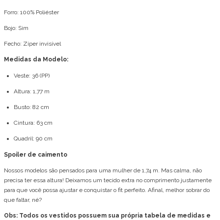
Forro: 100% Poliéster
Bojo: Sim
Fecho: Zíper invisível
Medidas da Modelo:
Veste: 36 (PP)
Altura: 1,77 m
Busto: 82 cm
Cintura: 63 cm
Quadril: 90 cm
Spoiler de caimento
Nossos modelos são pensados para uma mulher de 1,74 m. Mas calma, não
precisa ter essa altura! Deixamos um tecido extra no comprimento justamente
para que você possa ajustar e conquistar o fit perfeito. Afinal, melhor sobrar do
que faltar, né?
Obs: Todos os vestidos possuem sua própria tabela de medidas e