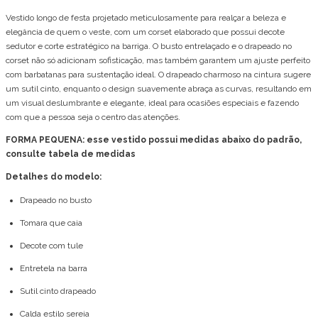
Vestido longo de festa projetado meticulosamente para realçar a beleza e
elegância de quem o veste, com um corset elaborado que possui decote
sedutor e corte estratégico na barriga. O busto entrelaçado e o drapeado no
corset não só adicionam sofisticação, mas também garantem um ajuste perfeito
com barbatanas para sustentação ideal. O drapeado charmoso na cintura sugere
um sutil cinto, enquanto o design suavemente abraça as curvas, resultando em
um visual deslumbrante e elegante, ideal para ocasiões especiais e fazendo
com que a pessoa seja o centro das atenções.
FORMA PEQUENA: esse vestido possui medidas abaixo do padrão,
consulte tabela de medidas
Detalhes do modelo:
Drapeado no busto
Tomara que caia
Decote com tule
Entretela na barra
Sutil cinto drapeado
Calda estilo sereia