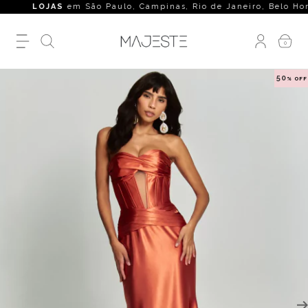
00
LOJAS
em São Paulo, Campinas, Rio de Janeiro, Belo Horizont
0
50
% OFF