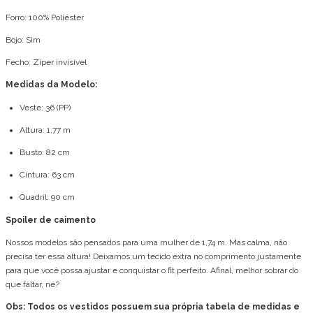
Forro: 100% Poliéster
Bojo: Sim
Fecho: Zíper invisível
Medidas da Modelo:
Veste: 36 (PP)
Altura: 1,77 m
Busto: 82 cm
Cintura: 63 cm
Quadril: 90 cm
Spoiler de caimento
Nossos modelos são pensados para uma mulher de 1,74 m. Mas calma, não
precisa ter essa altura! Deixamos um tecido extra no comprimento justamente
para que você possa ajustar e conquistar o fit perfeito. Afinal, melhor sobrar do
que faltar, né?
Obs: Todos os vestidos possuem sua própria tabela de medidas e