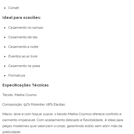
Corset
Ideal para ocasiões:
Casamento no campo
Casamento de dia
Casamento a noite
Eventos ao ar livre
Casamento na praia
Formatura
Especificações Técnicas
Tecido: Malha Cosmo
Composição: 92% Poliéster 08% Elastao
Macio, leve e com toque suave, o tecido Malha Cosmos oferece conforto e
caimento impecável. Com acabamento delicado e flexibilidade, é ideal para
peças modernas que valorizam o corpo, garantindo estilo sem abrir mão da
praticidade.