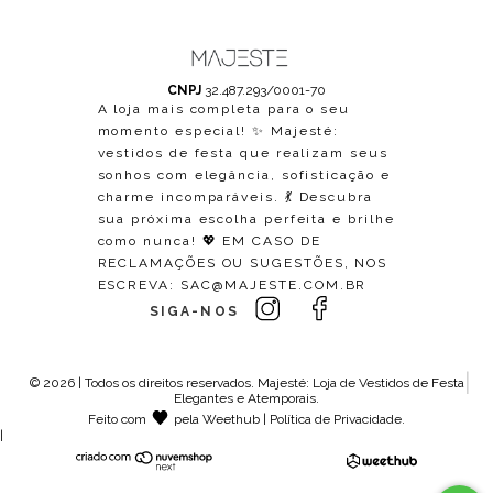
CNPJ
32.487.293/0001-70
A loja mais completa para o seu
momento especial! ✨ Majesté:
vestidos de festa que realizam seus
sonhos com elegância, sofisticação e
charme incomparáveis. 💃 Descubra
sua próxima escolha perfeita e brilhe
como nunca! 💖 EM CASO DE
RECLAMAÇÕES OU SUGESTÕES, NOS
ESCREVA:
SAC@MAJESTE.COM.BR
SIGA-NOS
© 2026 | Todos os direitos reservados.
Majesté: Loja de Vestidos de Festa
Elegantes e Atemporais
.
Feito com
pela
Weethub
|
Política de Privacidade
.
|