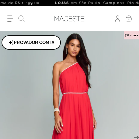
a de R$ 1.499,00
LOJAS
em São Paulo, Campinas, Rio de Jane
0
70
% OFF
PROVADOR COM IA