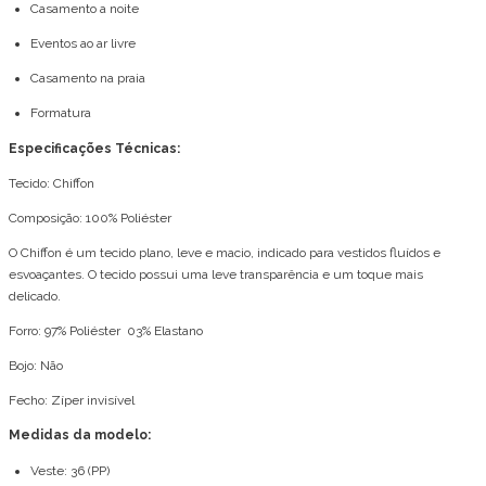
Casamento a noite
Eventos ao ar livre
Casamento na praia
Formatura
Especificações Técnicas:
Tecido: Chiffon
Composição: 100% Poliéster
O Chiffon é um tecido plano, leve e macio, indicado para vestidos fluídos e
esvoaçantes. O tecido possui uma leve transparência e um toque mais
delicado.
Forro: 97% Poliéster 03% Elastano
Bojo: Não
Fecho: Zíper invisível
Medidas da modelo:
Veste: 36 (PP)