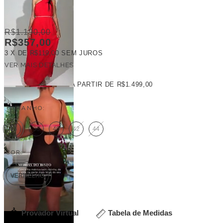
R$1.190,00
R$357,00
3
X DE
R$119,00
SEM JUROS
VER MAIS DETALHES
FRETE GRÁTIS
A PARTIR DE
R$1.499,00
TAMANHO:
36
38
40
42
44
COR:
VERMELHO
Provador Virtual
Tabela de Medidas