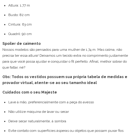
Altura: 1,77 m
Busto: 82 cm
Cintura: 63 cm
Quadril: 90 cm
Spoiler de caimento
Nossos modelos são pensados para uma mulher de 1,74 m. Mas calma, não
precisa ter essa altura! Deixamos um tecido extra no comprimento justamente
para que você possa ajustar e conquistar o fit perfeito. Afinal, melhor sobrar do
que faltar, né?
Obs: Todos os vestidos possuem sua própria tabela de medidas e
provador virtual, atente-se ao seu tamanho ideal
Cuidados com o seu Majeste
Lave à mão, preferencialmente com a peça do avesso
Não utilize máquina de lavar ou secar
Deixe secar naturalmente, à sombra
Evite contato com superfícies ásperas ou objetos que possam puxar fios