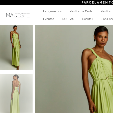
PARCELAMENTO
em até 6x sem
Lançamentos
Vestido de Festa
Vestido 
Eventos
ROUPAS
Cocktail
Sob En