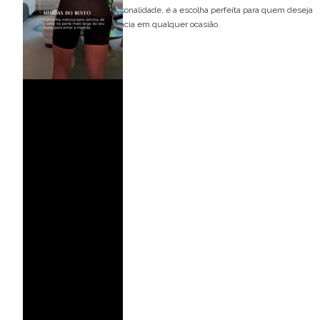
Atemporal e cheio de personalidade, é a escolha perfeita para quem deseja
brilhar com estilo e elegância em qualquer ocasião.
Detalhes do modelo:
Um ombro só
Alça trançada
Cinto removivel
Decote assimétrico
Ideal para ocasiões:
Casamento no campo
Casamento de dia
Casamento de noite
Eventos ao ar livre
Casamento na praia
Formatura