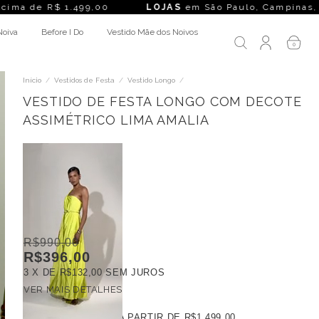
499,00
LOJAS
em São Paulo, Campinas, Rio de Janeiro, Belo 
Noiva
Before I Do
Vestido Mãe dos Noivos
0
Início
/
Vestidos de Festa
/
Vestido Longo
/
VESTIDO DE FESTA LONGO COM DECOTE
ASSIMÉTRICO LIMA AMALIA
R$990,00
R$396,00
3
X DE
R$132,00
SEM JUROS
VER MAIS DETALHES
FRETE GRÁTIS
A PARTIR DE
R$1.499,00