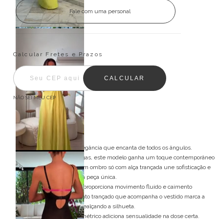
Fale com uma personal
Entregas para o CEP:
ALTERAR CEP
Calcular Fretes e Prazos
CALCULAR
NÃO SEI MEU CEP
Descrição
Vestido de festa longo, elegância que encanta de todos os ângulos.
Inspirado nas deusas gregas, este modelo ganha um toque contemporâneo
irresistível. O design de um ombro só com alça trançada une sofisticação e
charme artesanal em uma peça única.
O tecido leve e acetinado proporciona movimento fluido e caimento
impecável, enquanto o cinto trançado que acompanha o vestido marca a
cintura na medida certa, realçando a silhueta.
Nas costas, o decote assimétrico adiciona sensualidade na dose certa.