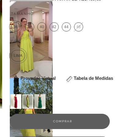
TAMANHO:
36
38
40
42
44
46
COR:
LIMA
Provador Virtual
Tabela de Medidas
Veja outras opções