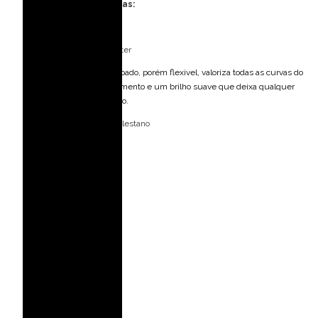
Especificações Técnicas:
Tecido: Jersey Importado
Composição: 100 % Poliéster
É uma um material encorpado, porém flexivel, valoriza todas as curvas do
corpo e tem um ótimo caimento e um brilho suave que deixa qualquer
peça com ar de sofisticação.
Forro: 92% Poliéster 08% Elestano
Bojo: Não
Fecho: Zíper invisível
Medidas da modelo:
Veste: 36 (PP)
Altura: 1,77 m
Busto: 82 cm
Cintura: 63 cm
Quadril: 90 cm