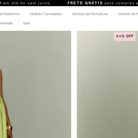
 juros
FRETE GRÁTIS
para compras acima de R$ 1.
de Madrinha
Vestido Convidadas
Vestido de Formatura
Vestido de 
comenda
Sale
60
% OFF