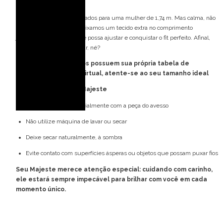
Spoiler de caimento
Nossos modelos são pensados para uma mulher de 1,74 m. Mas calma, não
precisa ter essa altura! Deixamos um tecido extra no comprimento
justamente para que você possa ajustar e conquistar o fit perfeito. Afinal,
melhor sobrar do que faltar, né?
Obs: Todos os vestidos possuem sua própria tabela de
medidas e provador virtual, atente-se ao seu tamanho ideal
Cuidados com o seu Majeste
Lave à mão, preferencialmente com a peça do avesso
Não utilize máquina de lavar ou secar
Deixe secar naturalmente, à sombra
Evite contato com superfícies ásperas ou objetos que possam puxar fios
Seu Majeste merece atenção especial: cuidando com carinho,
ele estará sempre impecável para brilhar com você em cada
momento único.