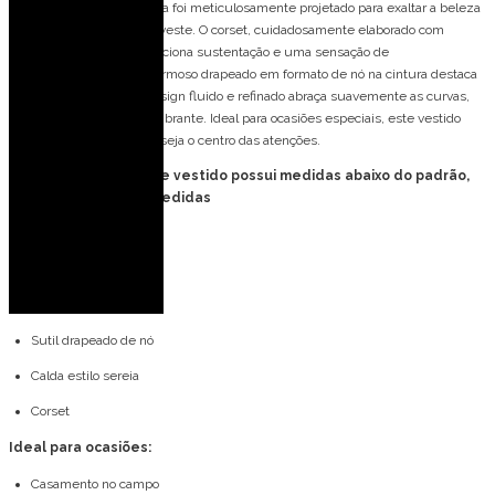
Este vestido longo de festa foi meticulosamente projetado para exaltar a beleza
e a elegância de quem o veste. O corset, cuidadosamente elaborado com
hastes estruturais, proporciona sustentação e uma sensação de
empoderamento. Um charmoso drapeado em formato de nó na cintura destaca
a silhueta, enquanto o design fluido e refinado abraça suavemente as curvas,
criando um visual deslumbrante. Ideal para ocasiões especiais, este vestido
garante que quem o usa seja o centro das atenções.
FORMA PEQUENA: esse vestido possui medidas abaixo do padrão,
consulte tabela de medidas
Detalhes do modelo:
Tomara que caia
Entretela na barra
Sutil drapeado de nó
Calda estilo sereia
Corset
Ideal para ocasiões:
Casamento no campo