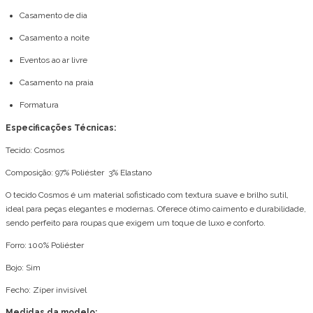
Casamento de dia
Casamento a noite
Eventos ao ar livre
Casamento na praia
Formatura
Especificações Técnicas:
Tecido: Cosmos
Composição: 97% Poliéster 3% Elastano
O tecido Cosmos é um material sofisticado com textura suave e brilho sutil,
ideal para peças elegantes e modernas. Oferece ótimo caimento e durabilidade,
sendo perfeito para roupas que exigem um toque de luxo e conforto.
Forro: 100% Poliéster
Bojo: Sim
Fecho: Zíper invisível
Medidas da modelo: