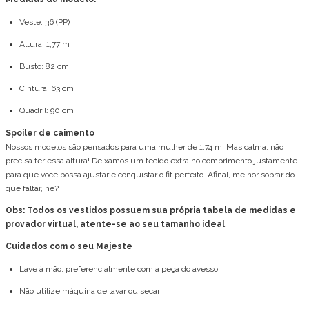
Veste: 36 (PP)
Altura: 1,77 m
Busto: 82 cm
Cintura: 63 cm
Quadril: 90 cm
Spoiler de caimento
Nossos modelos são pensados para uma mulher de 1,74 m. Mas calma, não
precisa ter essa altura! Deixamos um tecido extra no comprimento justamente
para que você possa ajustar e conquistar o fit perfeito. Afinal, melhor sobrar do
que faltar, né?
Obs: Todos os vestidos possuem sua própria tabela de medidas e
provador virtual, atente-se ao seu tamanho ideal
Cuidados com o seu Majeste
Lave à mão, preferencialmente com a peça do avesso
Não utilize máquina de lavar ou secar