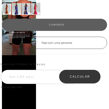
Fale com uma personal
Entregas para o CEP:
ALTERAR CEP
Calcular Fretes e Prazos
CALCULAR
NÃO SEI MEU CEP
Descrição