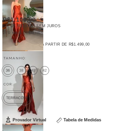
R$1.100,00
6
X DE
R$183,33
SEM JUROS
VER MAIS DETALHES
FRETE GRÁTIS
A PARTIR DE
R$1.499,00
TAMANHO:
36
38
40
42
COR:
TERRACOTA
Provador Virtual
Tabela de Medidas
Veja outras opções