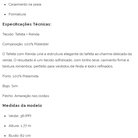
Casamento na praia
Formatura
Especificações Técnicas:
Tecido: Tafeta + Renda
Composição: 100% Poliéster
O Tafetá com Renda une a estrutura elegante do tafetá ao charme delicado da
renda. O resultado é um tecido sofisticado, com brilho leve, caimento firme e
textura romântica, perfeito para vestidos de festa e looks refinados.
Forro: 100% Poliamida
Bojo: Sim
Fecho: Amaração nas costas
Medidas da modelo
Veste: 36 (PP)
Altura: 1,77 m
Busto: 82 cm