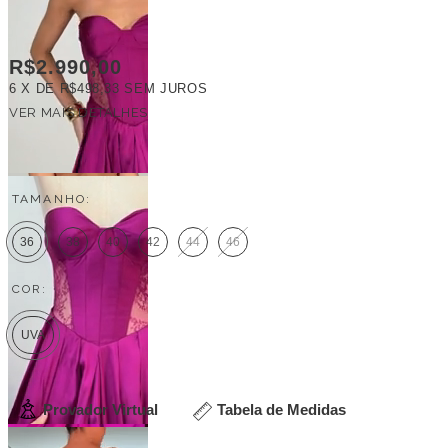
R$2.990,00
6
X DE
R$498,33
SEM JUROS
VER MAIS DETALHES
FRETE GRÁTIS
TAMANHO:
36
38
40
42
44
46
COR:
UVA
Provador Virtual
Tabela de Medidas
Veja outras opções