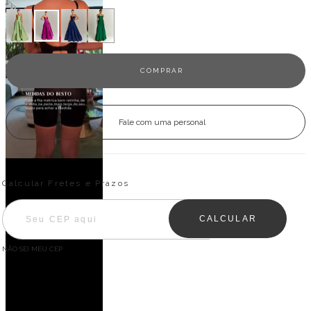
Fale com uma personal
Entregas para o CEP:
ALTERAR CEP
Calcular Fretes e Prazos
CALCULAR
NÃO SEI MEU CEP
Descrição