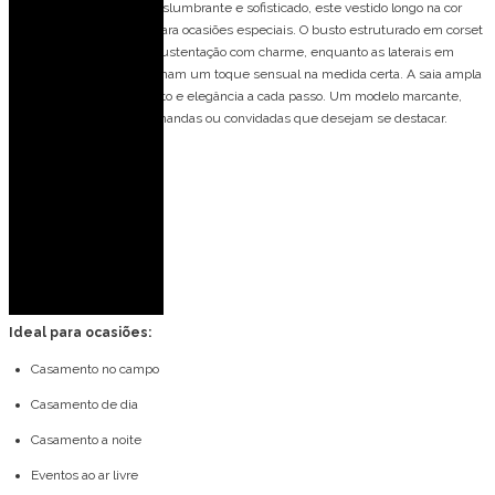
Vestido de festa longo, deslumbrante e sofisticado, este vestido longo na cor
uva é a escolha perfeita para ocasiões especiais. O busto estruturado em corset
valoriza o colo e oferece sustentação com charme, enquanto as laterais em
renda transparente adicionam um toque sensual na medida certa. A saia ampla
e volumosa cria movimento e elegância a cada passo. Um modelo marcante,
ideal para madrinhas, formandas ou convidadas que desejam se destacar.
Detalhes do modelo:
Tomara que caia
Renda
Corset
Amarração nas costas
Ideal para ocasiões:
Casamento no campo
Casamento de dia
Casamento a noite
Eventos ao ar livre