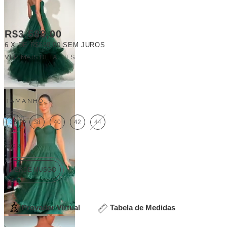
R$3.588,00
6
X DE
R$598,00
SEM JUROS
VER MAIS DETALHES
FRETE GRÁTIS
TAMANHO:
36
38
40
42
44
COR:
VERDE MUSGO
Provador Virtual
Tabela de Medidas
Veja outras opções