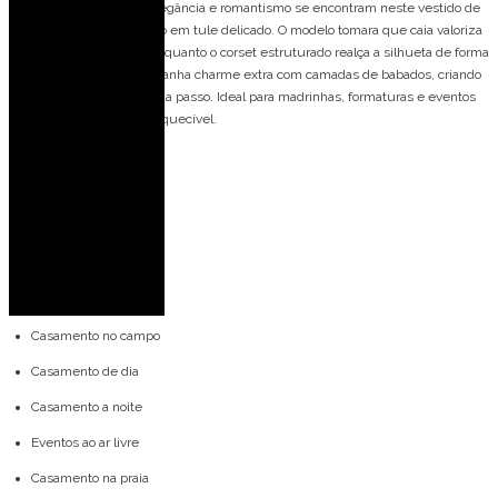
Vestido de festa longo, elegância e romantismo se encontram neste vestido de
festa longo, confeccionado em tule delicado. O modelo tomara que caia valoriza
o colo com sofisticação, enquanto o corset estruturado realça a silhueta de forma
impecável. A saia fluida ganha charme extra com camadas de babados, criando
movimento e leveza a cada passo. Ideal para madrinhas, formaturas e eventos
que pedem um look inesquecível.
Detalhes do modelo:
Tomara que caia
Saia com babado
Corset
Ideal para ocasiões:
Casamento no campo
Casamento de dia
Casamento a noite
Eventos ao ar livre
Casamento na praia