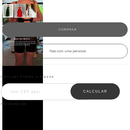
Fale com uma personal
Entregas para o CEP:
ALTERAR CEP
Calcular Fretes e Prazos
CALCULAR
NÃO SEI MEU CEP
Descrição