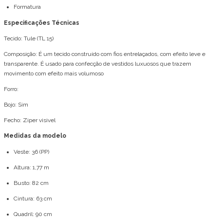
Formatura
Especificações Técnicas
Tecido: Tule (TL 15)
Composição: É um tecido construído com fios entrelaçados, com efeito leve e
transparente. É usado para confecção de vestidos luxuosos que trazem
movimento com efeito mais volumoso
Forro:
Bojo: Sim
Fecho: Ziper visivel
Medidas da modelo
Veste: 36 (PP)
Altura: 1,77 m
Busto: 82 cm
Cintura: 63 cm
Quadril: 90 cm