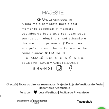
CNPJ
32.487.293/0001-70
A loja mais completa para o seu
momento especial! ✨ Majesté:
vestidos de festa que realizam seus
sonhos com elegância, sofisticação e
charme incomparáveis. 💃 Descubra
sua próxima escolha perfeita e brilhe
como nunca! 💖 EM CASO DE
RECLAMAÇÕES OU SUGESTÕES, NOS
ESCREVA:
SAC@MAJESTE.COM.BR
SIGA-NOS
© 2026 | Todos os direitos reservados.
Majesté: Loja de Vestidos de Festa
Elegantes e Atemporais
.
Feito com
pela
Weethub
|
Política de Privacidade
.
|