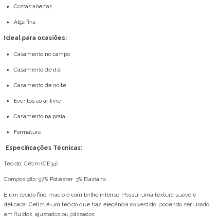
Costas abertas
Alça fina
Ideal para ocasiões:
Casamento no campo
Casamento de dia
Casamento de noite
Eventos ao ar livre
Casamento na praia
Formatura
Especificações Técnicas:
Tecido: Cetim (CE34)
Composição: 97% Poliéster 3% Elastano
É um tecido fino, macio e com brilho intenso. Possui uma textura suave e
delicada. Cetim é um tecido que traz elegância ao vestido, podendo ser usado
em fluídos, ajustados ou plissados.