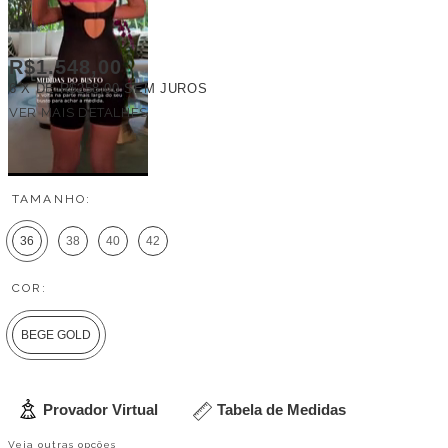
R$1.548,00
6
X DE
R$258,00
SEM JUROS
VER MAIS DETALHES
FRETE GRÁTIS
TAMANHO:
36
38
40
42
COR:
BEGE GOLD
Provador Virtual
Tabela de Medidas
Veja outras opções