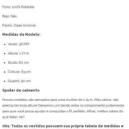
Forro: 100% Poliéster
Bojo: Não
Fecho: Zíper Invisível
Medidas da Modelo:
Veste: 36 (PP)
Altura: 1,77 m
Busto: 82 cm
Cintura: 63 cm
Quadril: 90 cm
Spoiler de caimento
Nossos modelos são pensados para uma mulher de 1,74 m. Mas calma, não
precisa ter essa altura! Deixamos um tecido extra no comprimento justamente
para que você possa ajustar e conquistar o fit perfeito. Afinal, melhor sobrar do
que faltar, né?
Obs: Todos os vestidos possuem sua própria tabela de medidas e