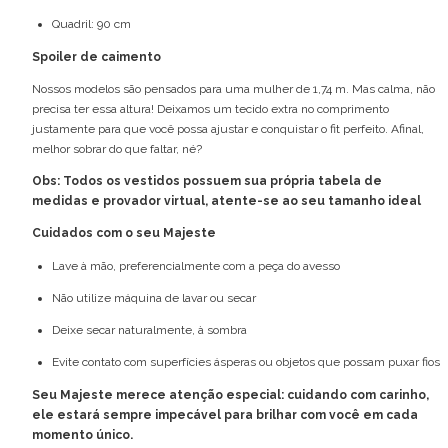
Quadril: 90 cm
Spoiler de caimento
Nossos modelos são pensados para uma mulher de 1,74 m. Mas calma, não
precisa ter essa altura! Deixamos um tecido extra no comprimento
justamente para que você possa ajustar e conquistar o fit perfeito. Afinal,
melhor sobrar do que faltar, né?
Obs: Todos os vestidos possuem sua própria tabela de
medidas e provador virtual, atente-se ao seu tamanho ideal
Cuidados com o seu Majeste
Lave à mão, preferencialmente com a peça do avesso
Não utilize máquina de lavar ou secar
Deixe secar naturalmente, à sombra
Evite contato com superfícies ásperas ou objetos que possam puxar fios
Seu Majeste merece atenção especial: cuidando com carinho,
ele estará sempre impecável para brilhar com você em cada
momento único.