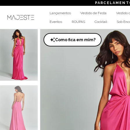
PARCELAMENTO
em até 
Lançamentos
Vestido de Festa
Vestido 
Eventos
ROUPAS
Cocktail
Sob En
Como fica em mim?