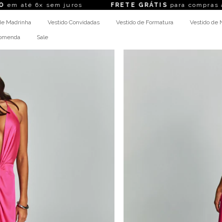
6x sem juros
FRETE GRÁTIS
para compras acima d
de Madrinha
Vestido Convidadas
Vestido de Formatura
Vestido de 
comenda
Sale