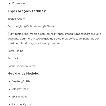
Formatura
Especificações Técnicas:
Tecido: Cetim
Composição: 97% Poliéster 3% Elastano
É um tecido fino, macio e com brilho intenso. Possui uma textura suave e
delicada. Cetim é um tecido que traz elegância ao vestido, podendo ser
usado em fluídos, ajustados ou plissados.
Forro: Malha
Bojo: Não
Fecho: Zíper Invisível
Medidas da Modelo:
Veste: 36 (PP)
Altura: 1,77 m
Busto: 82 cm
Cintura: 63 cm