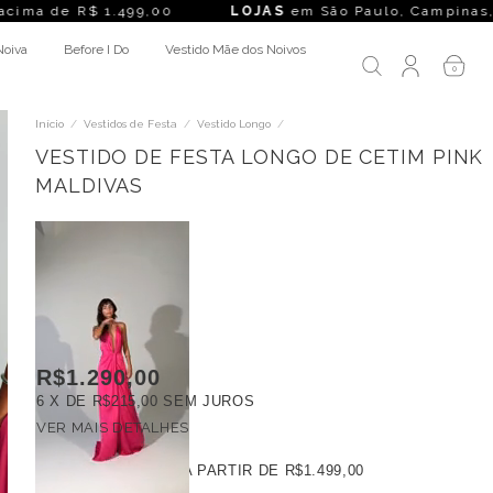
e R$ 1.499,00
LOJAS
em São Paulo, Campinas, Rio de Janei
Noiva
Before I Do
Vestido Mãe dos Noivos
0
Início
/
Vestidos de Festa
/
Vestido Longo
/
VESTIDO DE FESTA LONGO DE CETIM PINK
MALDIVAS
R$1.290,00
6
X DE
R$215,00
SEM JUROS
VER MAIS DETALHES
FRETE GRÁTIS
A PARTIR DE
R$1.499,00