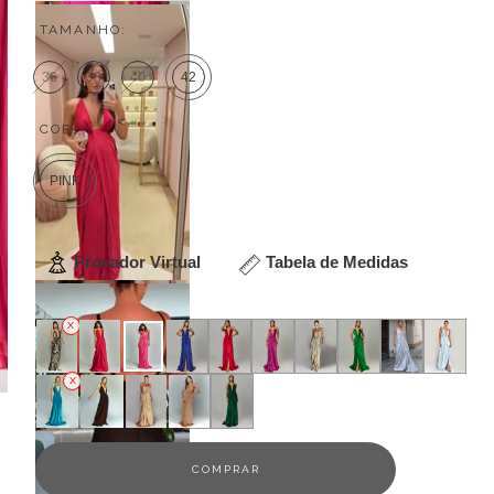
TAMANHO:
36
38
40
42
COR:
PINK
Provador Virtual
Tabela de Medidas
Veja outras opções