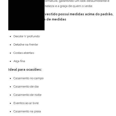
casamentos ou bailes de formatura, garantindo um look deslumbrante e
memorável, destacando a beleza e a graça de quem o veste.
FORMA GRANDE: esse vestido possui medidas acima do padrão,
favor consultar tabela de medidas
Detalhes do modelo:
Decote V profundo
Detalhe na frente
Costas abertas
Alça fina
Ideal para ocasiões:
Casamento no campo
Casamento de dia
Casamento de noite
Eventos ao ar livre
Casamento na praia