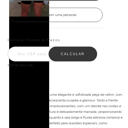
Fale com uma personal
Entregas para o CEP:
ALTERAR CEP
Calcular Fretes e Prazos
CALCULAR
NÃO SEI MEU CEP
Descrição
O vestido de festa longo é uma elegante e sofisticada peça de cetim, com
um decote profundo que acrescenta ousadia e glamour. Tanto a frente
quanto a parte de trás são impressionantes, com um decote nas costas e
alças finas cruzadas. A cintura é delicadamente marcada, proporcionando
uma silhueta elegante, enquanto a saia longa e fluida adiciona romance e
elegância. Este vestido é perfeito para ocasiões especiais, como