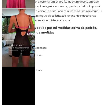
Vestido de festa longo Quênia ostenta um shape fluído e um decote arrojado
nas costas. Com uma amarração elegante no pescoço, este modelo não possui
decote no busto, tornando-o versátil e adequado para todos os tipos de corpo. O
tecido em cetim adiciona um toque de sofisticação, enquanto o decote nas
costas traz sensualidade e um ar de mistério ao visual.
FORMA GRANDE: esse vestido possui medidas acima do padrão,
favor consultar tabela de medidas
Detalhes do modelo:
Amarração elegante no pescoço
Decote profundo nas costas
Sem decote no busto
Caimento fluido e sofisticado
Ocasiões perfeitas:
Casamento no campo
Casamento de dia
Casamento à noite