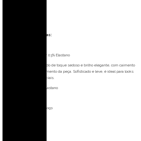
Eventos ao ar livre
Casamento na praia
Formatura
Especificações técnicas:
Tecido: Satim Chiffon
Composição: 97% Poliéster 03% Elastano
Satin Importado é um tecido de toque sedoso e brilho elegante, com caimento
fluido que valoriza o movimento da peça. Sofisticado e leve, é ideal para looks
refinados e ocasiões especiais.
Forro: 97% Poliéster 03% Elastano
Bojo: Não
Fecho: Amarração no pescoço
Medidas da modelo:
Veste: 36 (PP)
Altura: 1,77 m