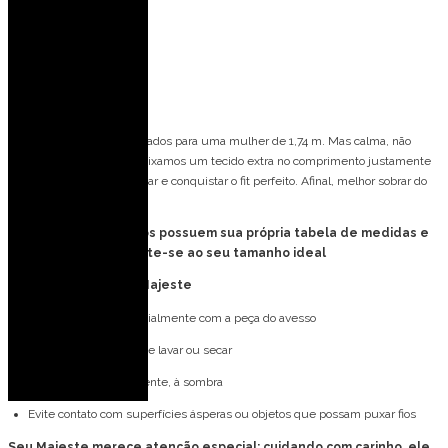
Busto: 82 cm
Cintura: 63 cm
Quadril: 90 cm
Spoiler de caimento
Nossos modelos são pensados para uma mulher de 1,74 m. Mas calma, não
precisa ter essa altura! Deixamos um tecido extra no comprimento justamente
para que você possa ajustar e conquistar o fit perfeito. Afinal, melhor sobrar do
que faltar, né?
Obs: Todos os vestidos possuem sua própria tabela de medidas e
provador virtual, atente-se ao seu tamanho ideal
Cuidados com o seu Majeste
Lave à mão, preferencialmente com a peça do avesso
Não utilize máquina de lavar ou secar
Deixe secar naturalmente, à sombra
Evite contato com superfícies ásperas ou objetos que possam puxar fios
Seu Majeste merece atenção especial: cuidando com carinho, ele