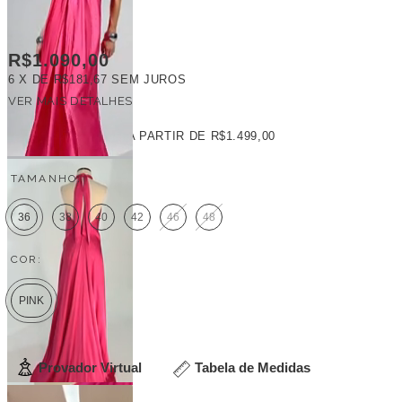
R$1.090,00
6
X DE
R$181,67
SEM JUROS
VER MAIS DETALHES
FRETE GRÁTIS
A PARTIR DE
R$1.499,00
TAMANHO:
36
38
40
42
46
48
COR:
PINK
Provador Virtual
Tabela de Medidas
Veja outras opções