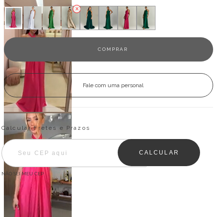
Fale com uma personal
Entregas para o CEP:
ALTERAR CEP
Calcular Fretes e Prazos
CALCULAR
NÃO SEI MEU CEP
Descrição