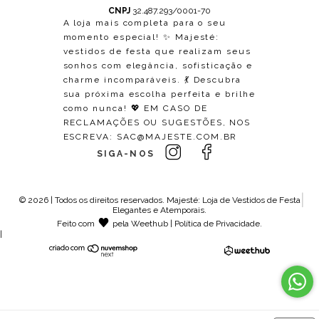
CNPJ
32.487.293/0001-70
A loja mais completa para o seu
momento especial! ✨ Majesté:
vestidos de festa que realizam seus
sonhos com elegância, sofisticação e
charme incomparáveis. 💃 Descubra
sua próxima escolha perfeita e brilhe
como nunca! 💖 EM CASO DE
RECLAMAÇÕES OU SUGESTÕES, NOS
ESCREVA:
SAC@MAJESTE.COM.BR
SIGA-NOS
© 2026 | Todos os direitos reservados.
Majesté: Loja de Vestidos de Festa
Elegantes e Atemporais
.
Feito com
pela
Weethub
|
Política de Privacidade
.
|