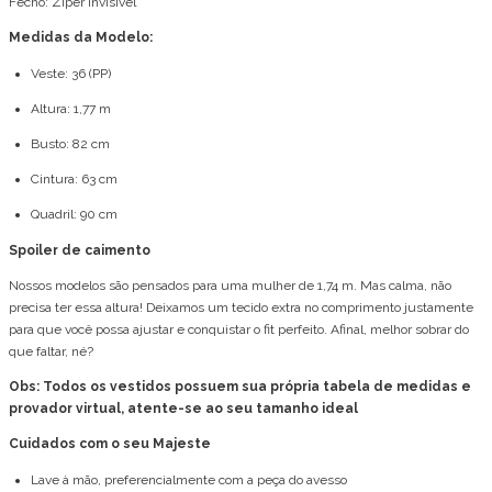
Fecho: Zíper Invisível
Medidas da Modelo:
Veste: 36 (PP)
Altura: 1,77 m
Busto: 82 cm
Cintura: 63 cm
Quadril: 90 cm
Spoiler de caimento
Nossos modelos são pensados para uma mulher de 1,74 m. Mas calma, não
precisa ter essa altura! Deixamos um tecido extra no comprimento justamente
para que você possa ajustar e conquistar o fit perfeito. Afinal, melhor sobrar do
que faltar, né?
Obs: Todos os vestidos possuem sua própria tabela de medidas e
provador virtual, atente-se ao seu tamanho ideal
Cuidados com o seu Majeste
Lave à mão, preferencialmente com a peça do avesso