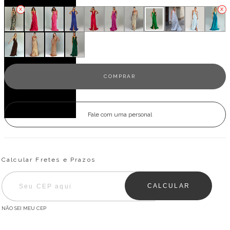
Fale com uma personal
Entregas para o CEP:
ALTERAR CEP
Calcular Fretes e Prazos
CALCULAR
NÃO SEI MEU CEP