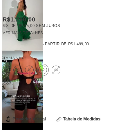
R$1.290,00
6
X DE
R$215,00
SEM JUROS
VER MAIS DETALHES
FRETE GRÁTIS
A PARTIR DE
R$1.499,00
TAMANHO:
36
38
40
42
44
COR:
BANDEIRA
Provador Virtual
Tabela de Medidas
Veja outras opções