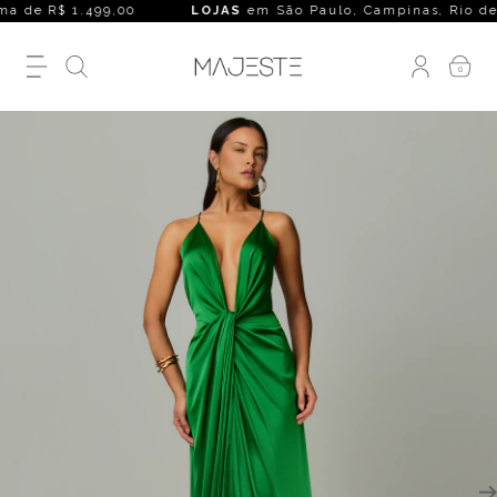
a de R$ 1.499,00
LOJAS
em São Paulo, Campinas, Rio de Janei
0