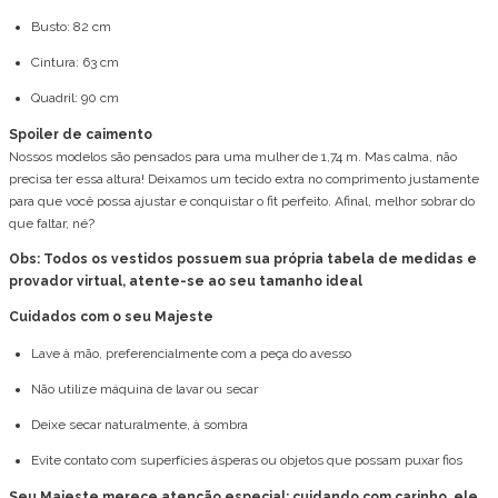
Busto: 82 cm
Cintura: 63 cm
Quadril: 90 cm
Spoiler de caimento
Nossos modelos são pensados para uma mulher de 1,74 m. Mas calma, não
precisa ter essa altura! Deixamos um tecido extra no comprimento justamente
para que você possa ajustar e conquistar o fit perfeito. Afinal, melhor sobrar do
que faltar, né?
Obs: Todos os vestidos possuem sua própria tabela de medidas e
provador virtual, atente-se ao seu tamanho ideal
Cuidados com o seu Majeste
Lave à mão, preferencialmente com a peça do avesso
Não utilize máquina de lavar ou secar
Deixe secar naturalmente, à sombra
Evite contato com superfícies ásperas ou objetos que possam puxar fios
Seu Majeste merece atenção especial: cuidando com carinho, ele