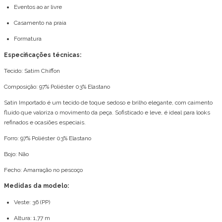
Eventos ao ar livre
Casamento na praia
Formatura
Especificações técnicas:
Tecido: Satim Chiffon
Composição: 97% Poliéster 03% Elastano
Satin Importado é um tecido de toque sedoso e brilho elegante, com caimento
fluido que valoriza o movimento da peça. Sofisticado e leve, é ideal para looks
refinados e ocasiões especiais.
Forro: 97% Poliéster 03% Elastano
Bojo: Não
Fecho: Amarração no pescoço
Medidas da modelo:
Veste: 36 (PP)
Altura: 1,77 m