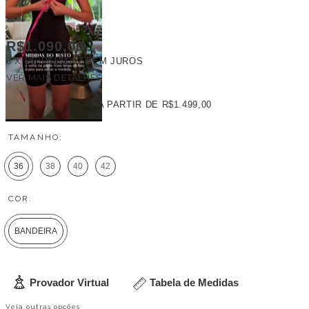
R$1.090,00
6
X DE
R$181,67
SEM JUROS
VER MAIS DETALHES
FRETE GRÁTIS
A PARTIR DE
R$1.499,00
TAMANHO:
36
38
40
42
COR:
BANDEIRA
Provador Virtual
Tabela de Medidas
Veja outras opções