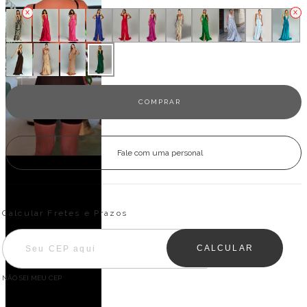
Fale com uma personal
Entregas para o CEP:
ALTERAR CEP
Calcular Fretes e Prazos
CALCULAR
NÃO SEI MEU CEP