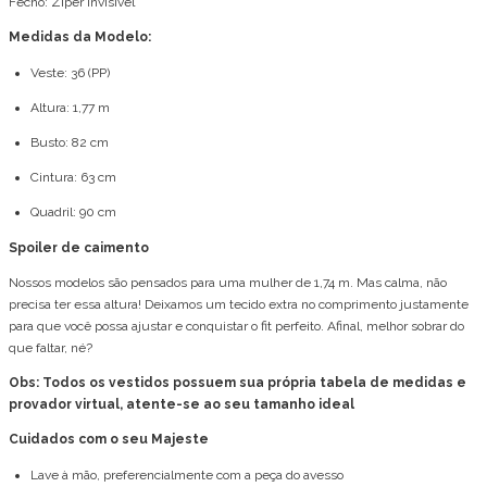
Fecho: Zíper Invisível
Medidas da Modelo:
Veste: 36 (PP)
Altura: 1,77 m
Busto: 82 cm
Cintura: 63 cm
Quadril: 90 cm
Spoiler de caimento
Nossos modelos são pensados para uma mulher de 1,74 m. Mas calma, não
precisa ter essa altura! Deixamos um tecido extra no comprimento justamente
para que você possa ajustar e conquistar o fit perfeito. Afinal, melhor sobrar do
que faltar, né?
Obs: Todos os vestidos possuem sua própria tabela de medidas e
provador virtual, atente-se ao seu tamanho ideal
Cuidados com o seu Majeste
Lave à mão, preferencialmente com a peça do avesso