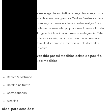
Descrição
O vestido de festa longo é uma elegante e sofisticada peça de cetim, com um
decote profundo que acrescenta ousadia e glamour. Tanto a frente quanto a
parte de trás são impressionantes, com um decote nas costas e alças finas
cruzadas. A cintura é delicadamente marcada, proporcionando uma silhueta
elegante, enquanto a saia longa e fluida adiciona romance e elegância. Este
vestido é perfeito para ocasiões especiais, como casamentos ou bailes de
formatura, garantindo um look deslumbrante e memorável, destacando a
beleza e a graça de quem o veste.
FORMA GRANDE: esse vestido possui medidas acima do padrão,
favor consultar tabela de medidas
Detalhes do modelo:
Decote V profundo
Detalhe na frente
Costas abertas
Alça fina
Ideal para ocasiões: