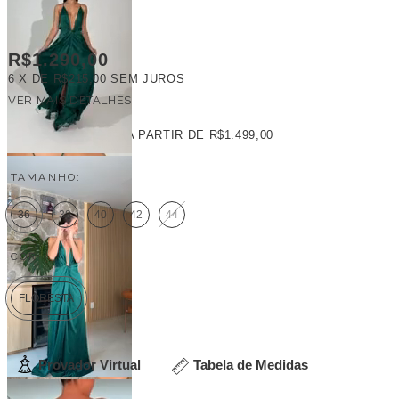
R$1.290,00
6
X DE
R$215,00
SEM JUROS
VER MAIS DETALHES
FRETE GRÁTIS
A PARTIR DE
R$1.499,00
TAMANHO:
36
38
40
42
44
COR:
FLORESTA
Provador Virtual
Tabela de Medidas
Veja outras opções