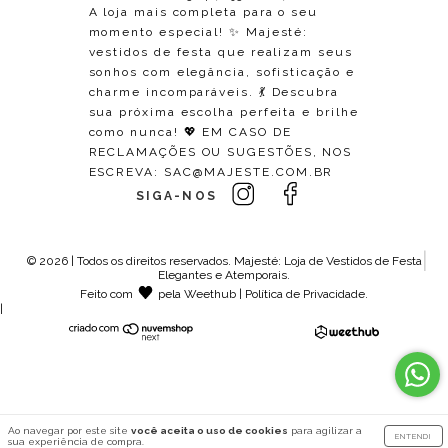
A loja mais completa para o seu
momento especial! ✨ Majesté:
vestidos de festa que realizam seus
sonhos com elegância, sofisticação e
charme incomparáveis. 💃 Descubra
sua próxima escolha perfeita e brilhe
como nunca! 💖 EM CASO DE
RECLAMAÇÕES OU SUGESTÕES, NOS
ESCREVA:
SAC@MAJESTE.COM.BR
SIGA-NOS
© 2026 | Todos os direitos reservados.
Majesté: Loja de Vestidos de Festa
Elegantes e Atemporais
.
Feito com
pela
Weethub
|
Política de Privacidade
.
|
Ao navegar por este site
você aceita o uso de cookies
para agilizar a
ENTENDI
sua experiência de compra.