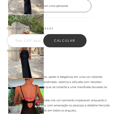
Fale com uma personal
Entregas para o CEP:
ALTERAR CEP
Calcular Fretes e Prazos
CALCULAR
NÃO SEI MEU CEP
Descrição
O Longo Vera combina brilho, poder e elegância em uma cor vibrante.
Confeccionado em tecido acetinado, valoriza a silhueta com recortes
estratégicos e frente única que se conecta a uma maxifivela dourada na
cintura.
O drapeado que parte da fivela cria um caimento impecável, enquanto o
decote profundo nas costas, com amarração no pescoço e detalhe franzido,
traz sensualidade e impacto em todos os ângulos.