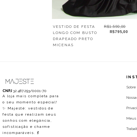
VESTIDO DE FESTA
R$1.590,00
R$795,00
LONGO COM BUSTO
DRAPEADO PRETO
MICENAS
INS
Sobre
CNPJ
32.487.293/0001-70
A loja mais completa para
Nossa
o seu momento especial!
Privac
✨ Majesté: vestidos de
festa que realizam seus
Meus 
sonhos com elegância,
sofisticação e charme
Traba
incomparáveis. 💃