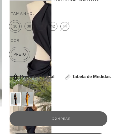
TAMANHO:
36
38
40
42
44
COR:
PRETO
Provador Virtual
Tabela de Medidas
Veja outras opções