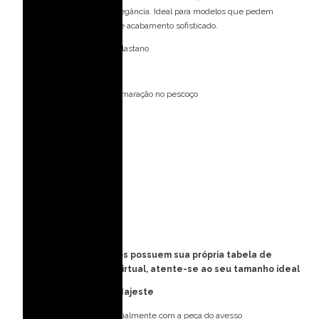
valoriza a silhueta com elegância. Ideal para modelos que pedem
movimento, sustentação e acabamento sofisticado.
Forro: 85% Poliéster 15% Elastano
Bojo: Sim
Fecho: Zíper invisível e amaração no pescoço
Medidas da modelo:
Veste: 36 (PP)
Altura: 1,77 m
Busto: 82 cm
Cintura: 63 cm
Quadril: 90 cm
Obs: Todos os vestidos possuem sua própria tabela de
medidas e provador virtual, atente-se ao seu tamanho ideal
Cuidados com o seu Majeste
Lave à mão, preferencialmente com a peça do avesso