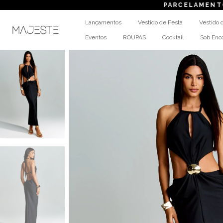
PARCELAMENTO
em a
Lançamentos
Vestido de Festa
Vestido 
Eventos
ROUPAS
Cocktail
Sob En