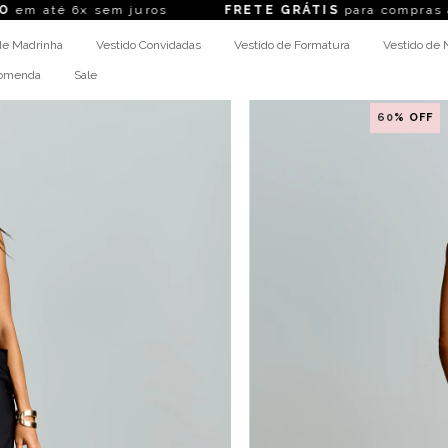
té 6x sem juros
FRETE GRÁTIS
para compras acima
de Madrinha
Vestido Convidadas
Vestido de Formatura
Vestido de 
comenda
Sale
60
% OFF