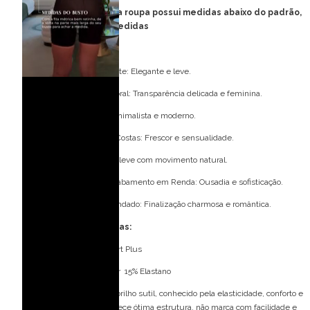
FORMA PEQUENA:
essa roupa
possui medidas abaixo do padrão,
consulte tabela de medidas
Detalhes do modelo:
Vestido Longo Off White: Elegante e leve.
Corpete em Renda Floral: Transparência delicada e feminina.
Alças Finas: Toque minimalista e moderno.
Decote Profundo nas Costas: Frescor e sensualidade.
Saia Fluida: Caimento leve com movimento natural.
Fenda Lateral com Acabamento em Renda: Ousadia e sofisticação.
Barra com Detalhe Rendado: Finalização charmosa e romântica.
Especificações Técnicas:
Tecido: Malha Trilobal Sport Plus
Composição: 85% Poliéster 15% Elastano
Tecido de toque macio e brilho sutil, conhecido pela elasticidade, conforto e
caimento impecável. Oferece ótima estrutura, não marca com facilidade e