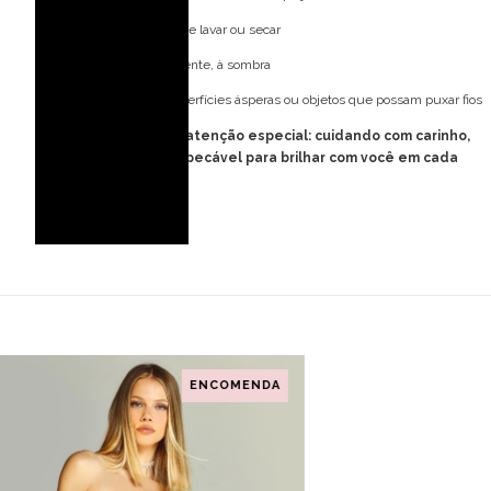
Não utilize máquina de lavar ou secar
Deixe secar naturalmente, à sombra
Evite contato com superfícies ásperas ou objetos que possam puxar fios
Seu Majeste merece atenção especial: cuidando com carinho,
ele estará sempre impecável para brilhar com você em cada
momento único.
ENCOMENDA