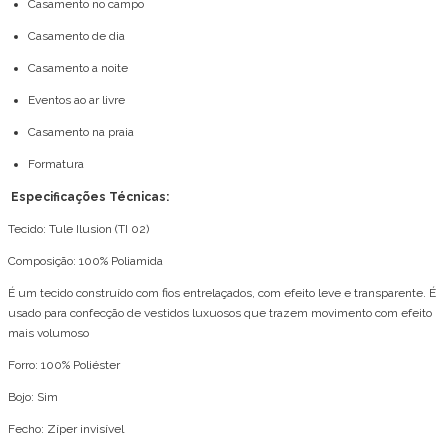
Casamento no campo
Casamento de dia
Casamento a noite
Eventos ao ar livre
Casamento na praia
Formatura
Especificações Técnicas:
Tecido: Tule Ilusion (TI 02)
Composição: 100% Poliamida
É um tecido construído com fios entrelaçados, com efeito leve e transparente. É
usado para confecção de vestidos luxuosos que trazem movimento com efeito
mais volumoso
Forro: 100% Poliéster
Bojo: Sim
Fecho: Zíper invisível