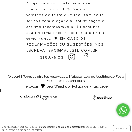
A loja mais completa para o seu
momento especial! ✨ Majesté:
vestidos de festa que realizam seus
sonhos com elegância, sofisticação e
charme incomparáveis. 💃 Descubra
sua próxima escolha perfeita e brilhe
como nunca! 💖 EM CASO DE
RECLAMAÇÕES OU SUGESTÕES, NOS
ESCREVA:
SAC@MAJESTE.COM.BR
SIGA-NOS
© 2026 | Todos os direitos reservados.
Majesté: Loja de Vestidos de Festa
Elegantes e Atemporais
.
Feito com
pela
Weethub
|
Política de Privacidade
.
|
Ao navegar por este site
você aceita o uso de cookies
para agilizar a
ENTENDI
sua experiência de compra.