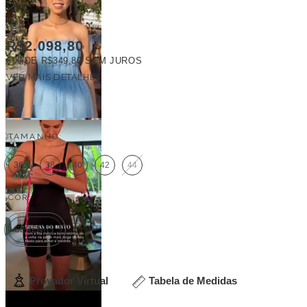
R$2.098,80
6
X DE
R$349,80
SEM JUROS
VER MAIS DETALHES
FRETE GRÁTIS
TAMANHO:
36
38
40
42
44
COR:
SERENITY
Provador Virtual
Tabela de Medidas
Cores