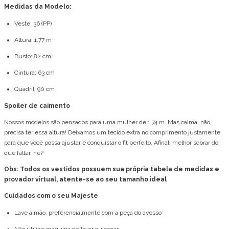
Medidas da Modelo:
Veste: 36 (PP)
Altura: 1,77 m
Busto: 82 cm
Cintura: 63 cm
Quadril: 90 cm
Spoiler de caimento
Nossos modelos são pensados para uma mulher de 1,74 m. Mas calma, não
precisa ter essa altura! Deixamos um tecido extra no comprimento justamente
para que você possa ajustar e conquistar o fit perfeito. Afinal, melhor sobrar do
que faltar, né?
Obs: Todos os vestidos possuem sua própria tabela de medidas e
provador virtual, atente-se ao seu tamanho ideal
Cuidados com o seu Majeste
Lave à mão, preferencialmente com a peça do avesso