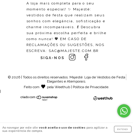
A loja mais completa para o seu
momento especial! ✨ Majesté:
vestidos de festa que realizam seus
sonhos com elegância, sofisticação e
charme incomparáveis. 💃 Descubra
sua próxima escolha perfeita e brilhe
como nunca! 💖 EM CASO DE
RECLAMAÇÕES OU SUGESTÕES, NOS
ESCREVA:
SAC@MAJESTE.COM.BR
SIGA-NOS
© 2026 | Todos os direitos reservados.
Majesté: Loja de Vestidos de Festa
Elegantes e Atemporais
.
Feito com
pela
Weethub
|
Política de Privacidade
.
|
Ao navegar por este site
você aceita o uso de cookies
para agilizar a
ENTENDI
sua experiência de compra.