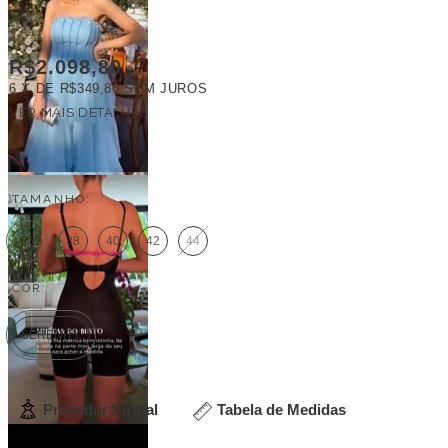
R$2.098,80
6
X DE
R$349,80
SEM JUROS
VER MAIS DETALHES
FRETE GRÁTIS
TAMANHO:
36
38
40
42
44
COR:
SERENITY
Provador Virtual
Tabela de Medidas
Cores