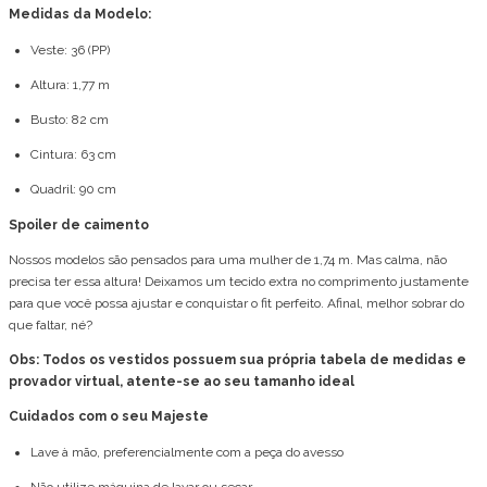
Medidas da Modelo:
Veste: 36 (PP)
Altura: 1,77 m
Busto: 82 cm
Cintura: 63 cm
Quadril: 90 cm
Spoiler de caimento
Nossos modelos são pensados para uma mulher de 1,74 m. Mas calma, não
precisa ter essa altura! Deixamos um tecido extra no comprimento justamente
para que você possa ajustar e conquistar o fit perfeito. Afinal, melhor sobrar do
que faltar, né?
Obs: Todos os vestidos possuem sua própria tabela de medidas e
provador virtual, atente-se ao seu tamanho ideal
Cuidados com o seu Majeste
Lave à mão, preferencialmente com a peça do avesso