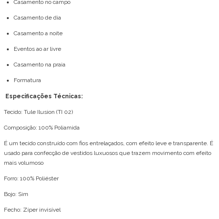
Casamento no campo
Casamento de dia
Casamento a noite
Eventos ao ar livre
Casamento na praia
Formatura
Especificações Técnicas:
Tecido: Tule Ilusion (TI 02)
Composição: 100% Poliamida
É um tecido construído com fios entrelaçados, com efeito leve e transparente. É
usado para confecção de vestidos luxuosos que trazem movimento com efeito
mais volumoso
Forro: 100% Poliéster
Bojo: Sim
Fecho: Zíper invisível