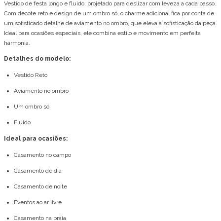
Vestido de festa longo e fluido, projetado para deslizar com leveza a cada passo.
Com decote reto e design de um ombro só, o charme adicional fica por conta de
um sofisticado detalhe de aviamento no ombro, que eleva a sofisticação da peça.
Ideal para ocasiões especiais, ele combina estilo e movimento em perfeita
harmonia.
Detalhes do modelo:
Vestido Reto
Aviamento no ombro
Um ombro só
Fluido
Ideal para ocasiões:
Casamento no campo
Casamento de dia
Casamento de noite
Eventos ao ar livre
Casamento na praia