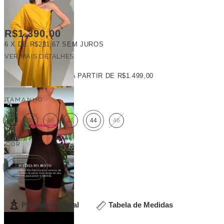
R$1.390,00
6
X DE
R$231,67
SEM JUROS
VER MAIS DETALHES
FRETE GRÁTIS
A PARTIR DE
R$1.499,00
TAMANHO:
36
38
40
42
44
46
COR:
AMARELO
Provador Virtual
Tabela de Medidas
Veja outras opções