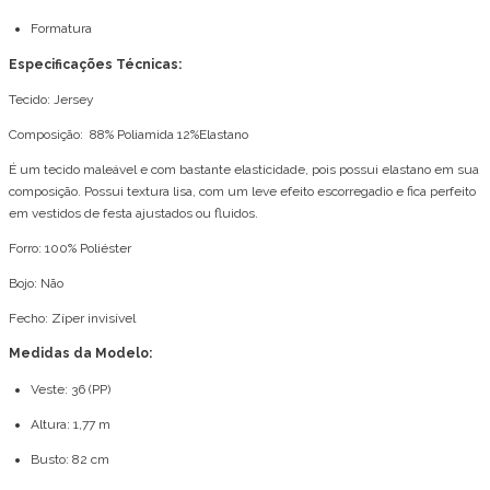
Formatura
Especificações Técnicas:
Tecido: Jersey
Composição: 88% Poliamida 12%Elastano
É um tecido maleável e com bastante elasticidade, pois possui elastano em sua
composição. Possui textura lisa, com um leve efeito escorregadio e fica perfeito
em vestidos de festa ajustados ou fluidos.
Forro: 100% Poliéster
Bojo: Não
Fecho: Zíper invisível
Medidas da Modelo:
Veste: 36 (PP)
Altura: 1,77 m
Busto: 82 cm