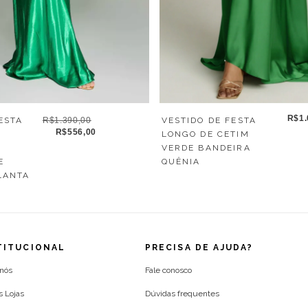
R$1.
ESTA
R$1.390,00
VESTIDO DE FESTA
R$556,00
LONGO DE CETIM
VERDE BANDEIRA
E
QUÊNIA
LANTA
TITUCIONAL
PRECISA DE AJUDA?
 nós
Fale conosco
s Lojas
Dúvidas frequentes