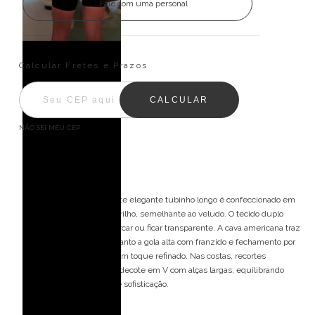
Fale com uma personal
Entregas para o CEP:
ALTERAR CEP
Calcular Fretes e Prazos
CALCULAR
NÃO SEI MEU CEP
Descrição
Vestido de festa longo, este elegante tubinho longo é confeccionado em
tecido encorpado e com brilho, semelhante ao veludo. O tecido duplo
garante conforto, sem marcar ou ficar transparente. A cava americana traz
imponência ao look, enquanto a gola alta com franzido e fechamento por
botões forrados adiciona um toque refinado. Nas costas, recortes
assimétricos formam um decote em V com alças largas, equilibrando
sensualidade, elegância e sofisticação.
Detalhes do modelo: