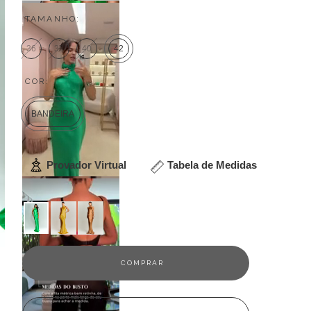
TAMANHO:
36
38
40
42
COR:
BANDEIRA
Provador Virtual
Tabela de Medidas
Veja outras opções