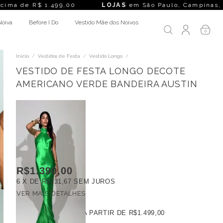
 R$ 1.499,00
LOJAS
em São Paulo, Campinas, Rio de Janeir
Noiva
Before I Do
Vestido Mãe dos Noivos
0
Início
/
Vestidos de Festa
/
Vestido Longo
/
VESTIDO DE FESTA LONGO DECOTE
AMERICANO VERDE BANDEIRA AUSTIN
R$1.390,00
6
X DE
R$231,67
SEM JUROS
VER MAIS DETALHES
FRETE GRÁTIS
A PARTIR DE
R$1.499,00