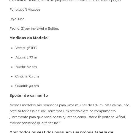
Forro:100% Viscose
Bojo: Não
Fecho: Zíper invisível e Botões
Medidas da Modelo:
Veste: 36 (PP)
Altura: 1,77 m
Busto: 82 cm
Cintura: 63 cm
Quadril: 90 cm
Spoiler de caimento
Nossos modelos são pensados para uma mulher de 1,74 m. Mas calma, não
precisa ter essa altura! Deixamos um tecido extra no comprimento
justamente para que você possa ajustar e conquistar o fit perfeito. Afinal,
melhor sobrar do que faltar, né?
Obs: Todos os vestidos possuem sua própria tabela de