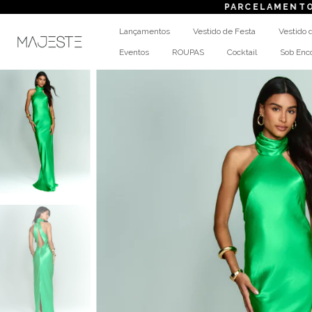
PARCELAMENTO
em até 
Lançamentos
Vestido de Festa
Vestido 
Eventos
ROUPAS
Cocktail
Sob En