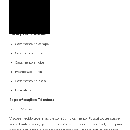
Gola alta
Cava americana
Botões
Ideal para ocasiões:
Casamento no campo
Casamento de dia
Casamento a noite
Eventos ao ar livre
Casamento na praia
Formatura
Especificações Técnicas
Tecido: Viscose
Viscose: tecido leve, macio e com ótimo caimento. Possui toque suave
semelhante à seda, garantindo conforto e frescor. É respirável, ideal para
dias mais quentes, além de proporcionar movimento natural às peças.