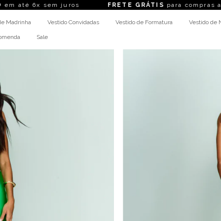
6x sem juros
FRETE GRÁTIS
para compras acima de
de Madrinha
Vestido Convidadas
Vestido de Formatura
Vestido de 
comenda
Sale